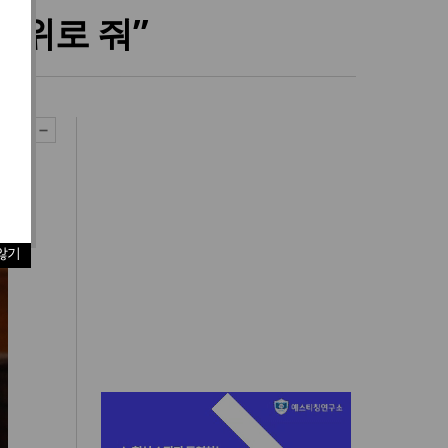
 위로 줘”
않기