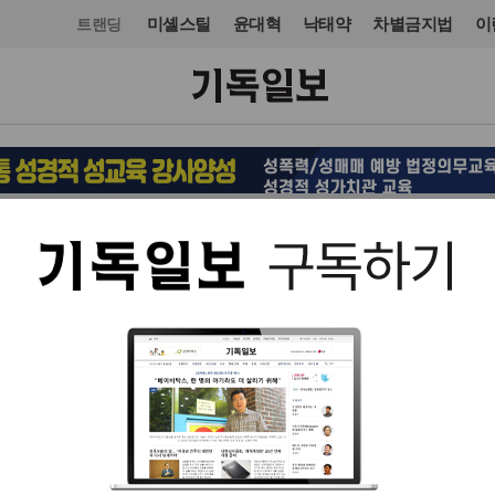
미셸스틸
윤대혁
낙태약
차별금지법
이
트랜딩
목회·신학
입력 2021. 02. 03 16:58