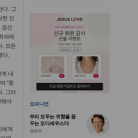
다. 그
락한 인
 경건
 학파에
다. 모든
했다.
한계 내
며 “종
. 그러
각해야
오피니언
우리 모두는 귀향을 꿈
꾸는 오디세우스다
리에게
정재우
 어떤