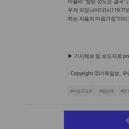
아울러 “참된 성도는 결국 
우게 되었나이다’(시119:7
하는 자들의 마음가짐”이라고
▶ 기사제보 및 보도자료 press@
- Copyright ⓒ기독일보,
#
이승구교수
#
합신대
#
한