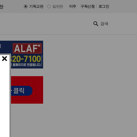
|
란
기독교판
일반판
미주
구독신청
로그인
×