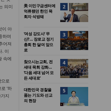
美 이민구금센터에
2
는 의미
억류됐던 한인 목
회자 석방돼
것이 아
‘여성 강도사’ 무
3
존중하며
산?… 장로교 정기
감추어져
총회 한 달여 앞으
로
. 이
황 속에
찾으시는교회, 전
4
세대 목회 강화…
‘다음 세대 넘어 모
든 세대로’
함으로
로 ‘하
대한민국 경찰을
5
품는 기도와 선교
아가지
의 현장