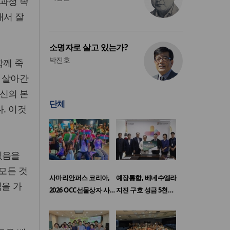
 과정 속
해서 잘
소명자로 살고 있는가?
박진호
함께 죽
 살아간
자신의 본
단체
. 이것
있음을
모든 것
사마리안퍼스 코리아,
예장통합, 베네수엘라
식을 가
2026 OCC선물상자 사…
지진 구호 성금 5천…