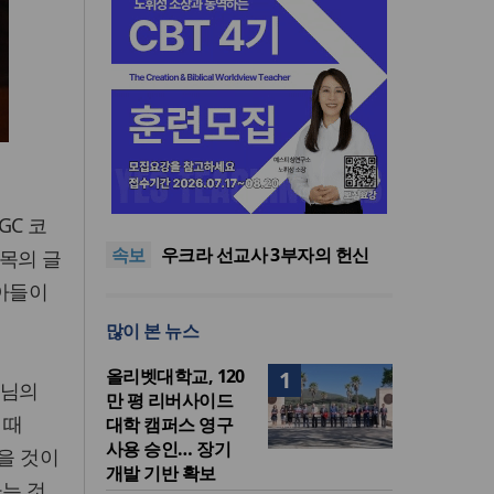
인도 마하라슈트라주 개종 금
지법 시행… 기독교계 강력 반
올리벳대학교, 120만 평 리버사
GC 코
발
이드 대학 캠퍼스 영구 사용 승
美 이민구금센터에 억류됐던
속보
인… 장기 개발 기반 확보
한인 목회자 석방돼
우크라 선교사 3부자의 헌신
목의 글
“미사일 속에서도 복음은 전해
“미래 선교, 분쟁·빈곤 지역 출
받아들이
진다”
신이 주도”
인도 마하라슈트라주 개종 금
많이 본 뉴스
지법 시행… 기독교계 강력 반
올리벳대학교, 120만 평 리버사
발
이드 대학 캠퍼스 영구 사용 승
올리벳대학교, 120
1
인… 장기 개발 기반 확보
나님의
만 평 리버사이드
 때
대학 캠퍼스 영구
사용 승인… 장기
을 것이
개발 기반 확보
하는 것