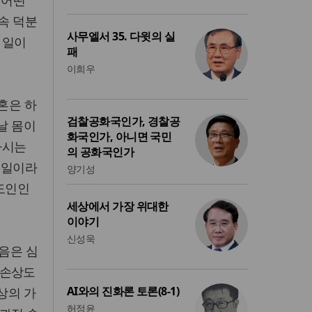
속 덕분
사무엘서 35. 다윗의 실
 일이
패
이희우
혼은 하
검찰공화국인가, 경찰공
날 몸이
화국인가, 아니면 국민
하시는
의 공화국인가
 일이라
양기성
스도인인
세상에서 가장 위대한
이야기
신성욱
음은 심
 손상도
AI와의 진화론 토론(8-1)
상의 가
허정윤