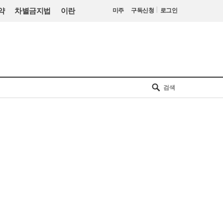
|
약
차별금지법
이란
미주
구독신청
로그인