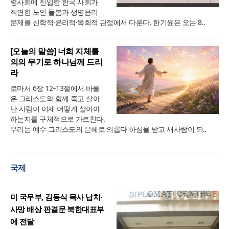
령사회에 진입한 한국 사회가
직면한 노인 돌봄과 생명윤리
문제를 신학적·윤리적·목회적 관점에서 다룬다. 한기윤은 오는 8..
[오늘의 말씀] 너희 지체를
의의 무기로 하나님께 드리
라
로마서 6장 12–13절에서 바울
은 그리스도와 함께 죽고 살아
난 사람이 이제 어떻게 살아야
하는지를 구체적으로 가르친다.
우리는 예수 그리스도의 은혜로 의롭다 하심을 받고 새사람이 되..
국제
미 국무부, 김동식 목사 납치·
사망 배상 판결문 북한대표부
에 전달