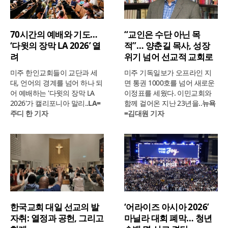
70시간의 예배와 기도…
“교인은 수단 아닌 목
‘다윗의 장막 LA 2026’ 열
적”… 양춘길 목사, 성장
려
위기 넘어 선교적 교회로
미주 한인교회들이 교단과 세
미주 기독일보가 오프라인 지
대, 언어의 경계를 넘어 하나 되
면 통권 1000호를 넘어 새로운
어 예배하는 '다윗의 장막 LA
이정표를 세웠다. 이민교회와
2026'가 캘리포니아 말리..
LA=
함께 걸어온 지난 23년을..
뉴욕
주디 한 기자
=김대원 기자
한국교회 대일 선교의 발
‘어라이즈 아시아 2026’
자취: 열정과 공헌, 그리고
마닐라 대회 폐막… 청년