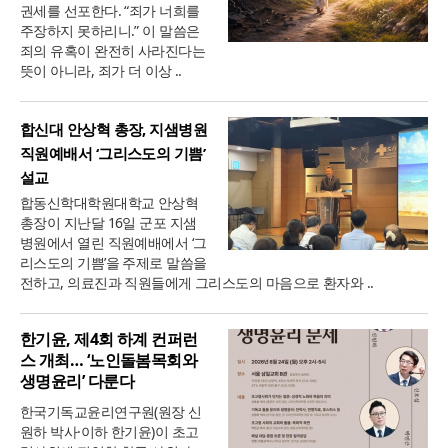
권세를 선포한다. “죄가 너희를
주장하지 못하리니.” 이 말씀은
죄의 유혹이 완전히 사라진다는
뜻이 아니라, 죄가 더 이상 ..
합신대 안상혁 총장, 지샘병원
직원예배서 ‘그리스도의 기쁨’
설교
합동신학대학원대학교 안상혁
총장이 지난달 16일 군포 지샘
병원에서 열린 직원예배에서 ‘그
리스도의 기쁨’을 주제로 말씀을
전하고, 의료진과 직원들에게 그리스도의 마음으로 환자와 ..
한기윤, 제4회 하계 컨퍼런
스 개최… ‘노인돌봄목회와
생명윤리’ 다룬다
한국기독교윤리연구원(원장 신
원하 박사·이하 한기윤)이 초고