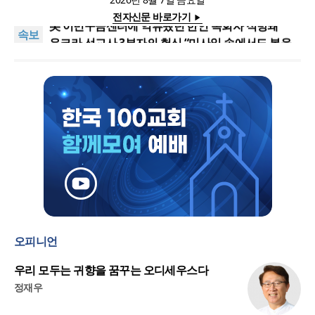
강력 반발
올리벳대학교, 120만 평 리버사이드 대학 캠퍼스 영
전자신문 바로가기
구 사용 승인… 장기 개발 기반 확보
美 이민구금센터에 억류됐던 한인 목회자 석방돼
속보
우크라 선교사 3부자의 헌신 “미사일 속에서도 복음
은 전해진다”
“미래 선교, 분쟁·빈곤 지역 출신이 주도”
인도 마하라슈트라주 개종 금지법 시행… 기독교계
강력 반발
올리벳대학교, 120만 평 리버사이드 대학 캠퍼스 영
구 사용 승인… 장기 개발 기반 확보
오피니언
우리 모두는 귀향을 꿈꾸는 오디세우스다
정재우