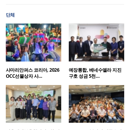
단체
사마리안퍼스 코리아, 2026
예장통합, 베네수엘라 지진
OCC선물상자 사…
구호 성금 5천…