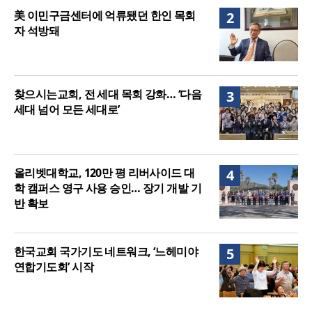
美 이민구금센터에 억류됐던 한인 목회
2
자 석방돼
찾으시는교회, 전 세대 목회 강화… ‘다음
3
세대 넘어 모든 세대로’
올리벳대학교, 120만 평 리버사이드 대
4
학 캠퍼스 영구 사용 승인… 장기 개발 기
반 확보
한국교회 국가기도 네트워크, ‘느헤미야
5
연합기도회’ 시작