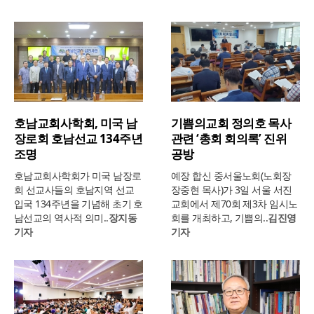
호남교회사학회, 미국 남
기쁨의교회 정의호 목사
장로회 호남선교 134주년
관련 ‘총회 회의록’ 진위
조명
공방
호남교회사학회가 미국 남장로
예장 합신 중서울노회(노회장
회 선교사들의 호남지역 선교
장중현 목사)가 3일 서울 서진
입국 134주년을 기념해 초기 호
교회에서 제70회 제3차 임시노
남선교의 역사적 의미..
장지동
회를 개최하고, 기쁨의..
김진영
기자
기자