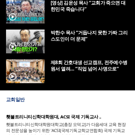
[영상] 김운성 목사 “교회가 죽으면 대
한민국 죽습니다”
박한수 목사 “거듭나지 못한 가짜 그리
스도인이 더 문제”
제8회 간호대생 선교캠프, 전주예수병
원서 열려… “직업 넘어 사명으로”
교회일반
횃불트리니티신학대학원대, ACSI 국제 기독교사 ..
횃불트리니티신학대학원대학교(총장 오덕교)가 다음세대 교육 현장
의 전문성을 높이기 위한 'ACSI(국제기독교학교연합회) 국제 기독교