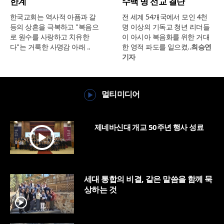
한계
수백 명 선교 결단
한국교회는 역사적 아픔과 갈
전 세계 54개국에서 모인 4천
등의 상흔을 극복하고 "복음으
명 이상의 기독교 청년 리더들
로 원수를 사랑하고 치유한
이 아시아 복음화를 위한 거대
다"는 거룩한 사명감 아래 ..
한 영적 파도를 일으켰..
최승연
기자
멀티미디어
제네바신대 개교 50주년 행사 성료
세대 통합의 비결, 같은 말씀을 함께 묵
상하는 것