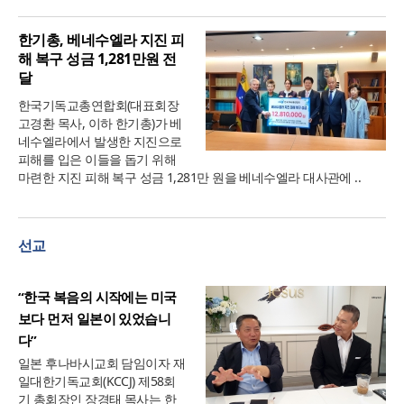
한기총, 베네수엘라 지진 피
해 복구 성금 1,281만원 전
달
한국기독교총연합회(대표회장
고경환 목사, 이하 한기총)가 베
네수엘라에서 발생한 지진으로
피해를 입은 이들을 돕기 위해
마련한 지진 피해 복구 성금 1,281만 원을 베네수엘라 대사관에 ..
선교
“한국 복음의 시작에는 미국
보다 먼저 일본이 있었습니
다”
일본 후나바시교회 담임이자 재
일대한기독교회(KCCJ) 제58회
기 총회장인 장경태 목사는 한