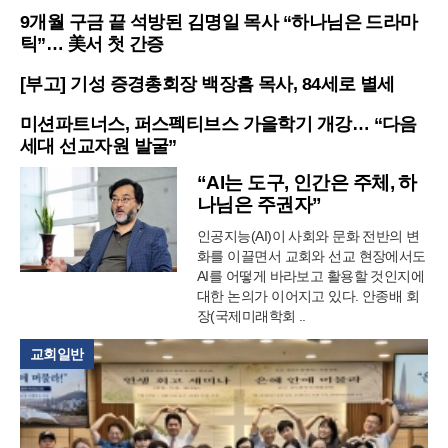
9개월 구금 끝 석방된 김명일 목사 “하나님은 드라마
틱”… 美서 첫 간증
[부고] 기성 증경총회장 백장흠 목사, 84세로 별세
미션파트너스, 퍼스펙티브스 가을학기 개강… “다음
세대 선교자원 발굴”
“AI는 도구, 인간은 주체, 하
나님은 주권자”
인공지능(AI)이 사회와 문화 전반의 변
화를 이끌면서 교회와 선교 현장에서도
AI를 어떻게 바라보고 활용할 것인지에
대한 논의가 이어지고 있다. 안종배 회
장(국제미래학회 ..
교회일반