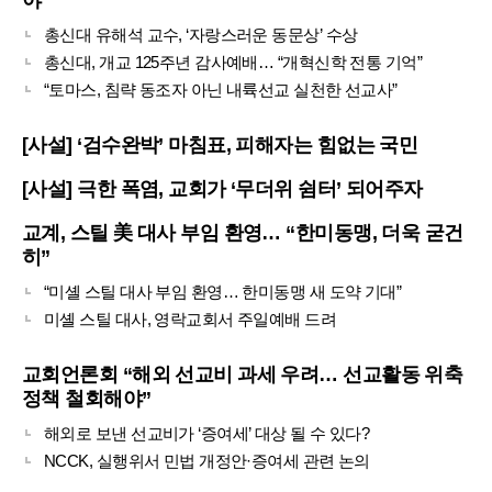
총신대 유해석 교수, ‘자랑스러운 동문상’ 수상
총신대, 개교 125주년 감사예배… “개혁신학 전통 기억”
“토마스, 침략 동조자 아닌 내륙선교 실천한 선교사”
[사설] ‘검수완박’ 마침표, 피해자는 힘없는 국민
[사설] 극한 폭염, 교회가 ‘무더위 쉼터’ 되어주자
교계, 스틸 美 대사 부임 환영… “한미동맹, 더욱 굳건
히”
“미셸 스틸 대사 부임 환영… 한미동맹 새 도약 기대”
미셸 스틸 대사, 영락교회서 주일예배 드려
교회언론회 “해외 선교비 과세 우려… 선교활동 위축
정책 철회해야”
해외로 보낸 선교비가 ‘증여세’ 대상 될 수 있다?
NCCK, 실행위서 민법 개정안·증여세 관련 논의