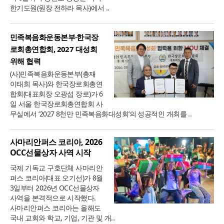
한기도원(원장 전하라 목사)에서 ..
민족복음화운동본부·한국장
로회총연합회, 2027 대성회
위해 협력
(사)민족복음화운동본부(총재
이태희 목사)와 한국장로회총연
합회(대표회장 오광섭 장로)가 6
일 서울 한국장로회총연합회 사
무실에서 ‘2027 8천만 민족복음화대성회’의 성공적인 개최를 ..
사마리안퍼스 코리아, 2026
OCC선물상자 사역 시작
국제 기독교 구호단체 사마리안
퍼스 코리아(대표 오기선)가 8월
3일부터 2026년 OCC선물상자
사역을 본격적으로 시작했다.
사마리안퍼스 코리아는 올해도
국내 교회와 학교, 기업, 기관 및 개..