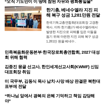
“오직 기도만이 이 땅에 참된 자유와 평화통일을”
한기총, 베네수엘라 지진 피
해 복구 성금 1,281만원 전달
한국기독교총연합회(대표회장 고경환
목사, 이하 한기총)가 베네수엘라에서
발생한 지진으로 피해를 입은 이들을
돕기 위해 마련한 지진 피해 복구 성금
1,281만 원을 베네수..
민족복음화운동본부·한국장로회총연합회, 2027 대성
회 위해 협력
김종진 몽골 선교사, 한인세계선교사회(KWMF) 신임
대표회장 취임
미 국무부, 김동식 목사 납치·사망 배상 판결문 북한대
표부에 전달
“하나님 앞에서 광복의 은혜 기억하고 책임 감당해
야”