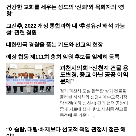
건강한 교회를 세우는 성도의 ‘신뢰’와 목회자의 ‘경
청’
교진추, 2022 개정 통합과학 내 ‘후성유전 해석 가능
성’ 관련 청원
대한민국 경찰을 품는 기도와 선교의 현장
예장 합동 제111회 총회 임원 후보들 일제히 등록
과천시의회 “신천지 건물 용
도변경, 종교 아닌 공공 이익
문제”
경기 과천시 도심 한복판 상가 건물을
둘러싼 지자체와 신천지예수교증거장
막성전(이하 신천지) 간의 법적 공방이
중대 기로에 섰다. 항소심 최종 선고를
목전에 둔 가운데, ..
“이슬람, 대립·배제보다 선교적 책임 관점서 접근 해
야”