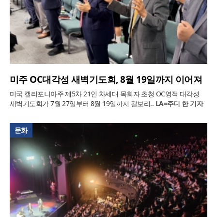
미주 OC대각성 새벽기도회, 8월 19일까지 이어져
미국 캘리포니아주 제5차 21인 차세대 목회자 초청 OC영적 대각성
새벽기도회가 7월 27일부터 8월 19일까지 갈보리..
LA=주디 한 기자
문화