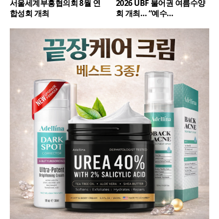
서울세계부흥협의회 8월 연
2026 UBF 불어권 여름수양
합성회 개최
회 개최… “예수…