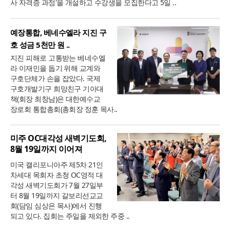
사 자격증 과정'을 개설하고 수강생을 모집한다고 5일 ..
예장통합, 베네수엘라 지진 구
호 성금 5천만 원 ..
지진 피해로 고통받는 베네수엘
라 이재민을 돕기 위해 교계와
구호단체가 손을 잡았다. 국제
구호개발기구 희망친구 기아대
책(회장 최창남)은 대한예수교
장로회 통합총회(총회장 정훈 목사..
미주 OC대각성 새벽기도회,
8월 19일까지 이어져
미국 캘리포니아주 제5차 21인
차세대 목회자 초청 OC영적 대
각성 새벽기도회가 7월 27일부
터 8월 19일까지 갈보리선교교
회(담임 심상은 목사)에서 진행
되고 있다. 집회는 주일을 제외한 주중 ..