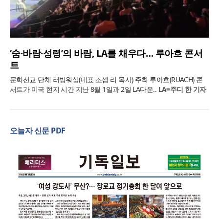
‘숨·바람·성령’의 바람, LA를 채우다… 루아흐 콘서
트
문화선교 단체 러빙워십(대표 조셉 리 목사) 주최 루아흐(RUACH) 콘
서트가 미국 현지 시간 지난 8월 1일과 2일 LA다운..
LA=주디 한 기자
오늘자 신문 PDF