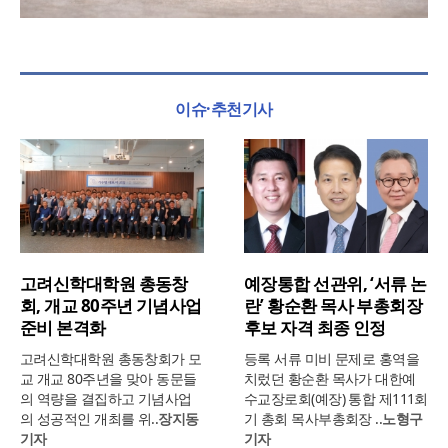
이슈·추천기사
고려신학대학원 총동창
예장통합 선관위, ‘서류 논
회, 개교 80주년 기념사업
란’ 황순환 목사 부총회장
준비 본격화
후보 자격 최종 인정
고려신학대학원 총동창회가 모
등록 서류 미비 문제로 홍역을
교 개교 80주년을 맞아 동문들
치렀던 황순환 목사가 대한예
의 역량을 결집하고 기념사업
수교장로회(예장) 통합 제111회
의 성공적인 개최를 위..
장지동
기 총회 목사부총회장 ..
노형구
기자
기자