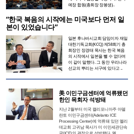
예장 합동(총회장 장봉생)..
“한국 복음의 시작에는 미국보다 먼저 일
본이 있었습니다”
일본 후나바시교회 담임이자 재일
대한기독교회(KCCJ) 제58회기 총
회장인 장경태 목사는 한국 복음
의 시작에서 일본을 뺄 수 없다며
이 같이 말했다. 그 동안 우리나라
선교의 뿌리는 서구에 있다고 ..
美 이민구금센터에 억류됐던
한인 목회자 석방돼
지난 2월부터 미국 캘리포니아주 아델
란토 이민구금센터(Adelanto ICE
Processing Center)에 억류돼 있던 멜리
데교회 고귀남 목사가 미 이민세관단속
국(ICE)의 결정으로 석방됐다. 멜..