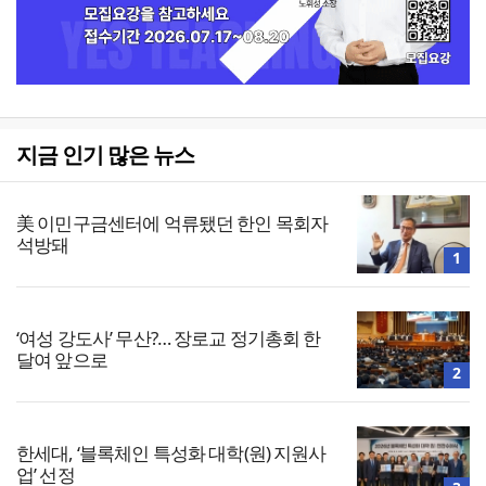
지금 인기 많은 뉴스
美 이민구금센터에 억류됐던 한인 목회자
석방돼
1
‘여성 강도사’ 무산?… 장로교 정기총회 한
달여 앞으로
2
한세대, ‘블록체인 특성화 대학(원) 지원사
업’ 선정