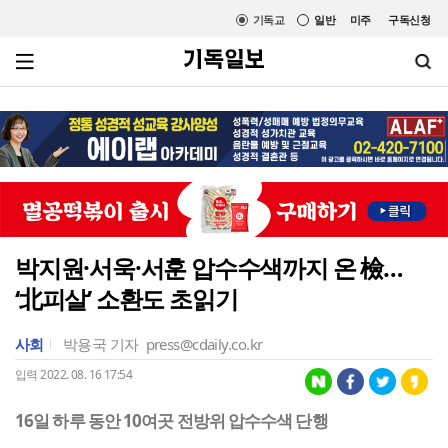
기독교
일반
미주
구독신청
박지원·서욱·서훈 압수수색까지 온 檢…
‘北피살’ 소환도 초읽기
사회
박용국 기자
press@cdaily.co.kr
입력 2022. 08. 16 17:54
16일 하루 동안 10여곳 전방위 압수수색 단행