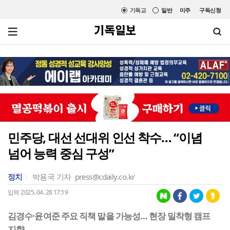
기독교
일반
미주
구독신청
민주당, 대선 선대위 인선 착수… “이념
넘어 능력 중심 구성”
정치
박용국 기자
press@cdaily.co.kr
입력 2025. 04. 28 17:19
김경수·윤여준 주요 직책 맡을 가능성… 현장 밀착형 캠프
지향