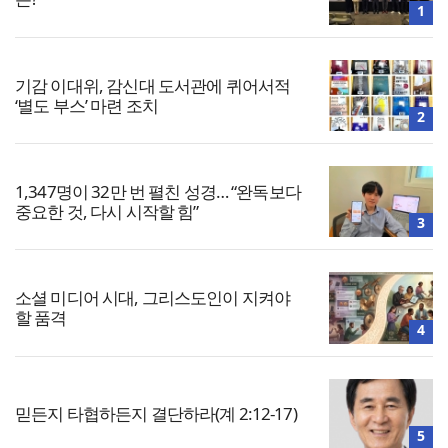
1
기감 이대위, 감신대 도서관에 퀴어서적
‘별도 부스’ 마련 조치
2
1,347명이 32만 번 펼친 성경… “완독보다
중요한 것, 다시 시작할 힘”
3
소셜 미디어 시대, 그리스도인이 지켜야
할 품격
4
믿든지 타협하든지 결단하라(계 2:12-17)
5