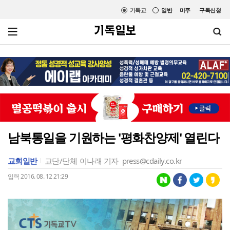
기독교
일반
미주
구독신청
남북통일을 기원하는 '평화찬양제' 열린다
교회일반
교단/단체
이나래 기자
press@cdaily.co.kr
입력 2016. 08. 12 21:29