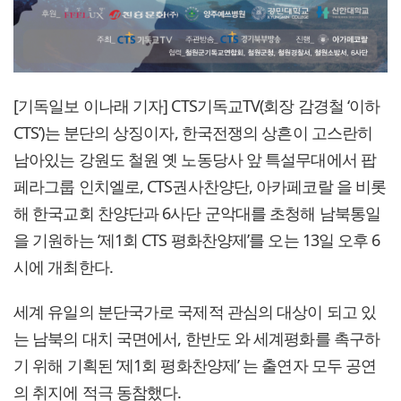
[기독일보 이나래 기자] CTS기독교TV(회장 감경철 ‘이하
CTS’)는 분단의 상징이자, 한국전쟁의 상흔이 고스란히
남아있는 강원도 철원 옛 노동당사 앞 특설무대에서 팝
페라그룹 인치엘로, CTS권사찬양단, 아카페코랄 을 비롯
해 한국교회 찬양단과 6사단 군악대를 초청해 남북통일
을 기원하는 ‘제1회 CTS 평화찬양제’를 오는 13일 오후 6
시에 개최한다.
세계 유일의 분단국가로 국제적 관심의 대상이 되고 있
는 남북의 대치 국면에서, 한반도 와 세계평화를 촉구하
기 위해 기획된 ‘제1회 평화찬양제’ 는 출연자 모두 공연
의 취지에 적극 동참했다.