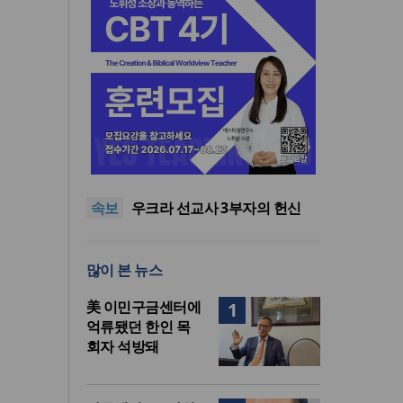
인도 마하라슈트라주 개종 금
지법 시행… 기독교계 강력 반
올리벳대학교, 120만 평 리버사
발
이드 대학 캠퍼스 영구 사용 승
美 이민구금센터에 억류됐던
속보
인… 장기 개발 기반 확보
한인 목회자 석방돼
우크라 선교사 3부자의 헌신
“미사일 속에서도 복음은 전해
“미래 선교, 분쟁·빈곤 지역 출
진다”
신이 주도”
인도 마하라슈트라주 개종 금
많이 본 뉴스
지법 시행… 기독교계 강력 반
올리벳대학교, 120만 평 리버사
발
이드 대학 캠퍼스 영구 사용 승
美 이민구금센터에
1
인… 장기 개발 기반 확보
억류됐던 한인 목
회자 석방돼