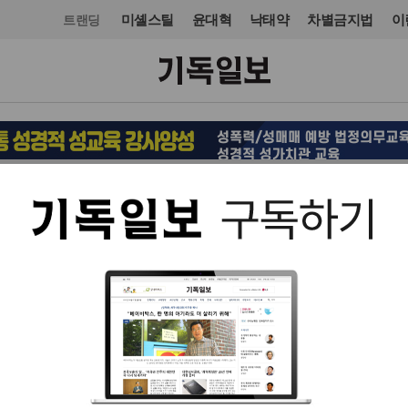
미셸스틸
윤대혁
낙태약
차별금지법
이
트랜딩
문화
도서
입력 2025. 08. 13 15:24