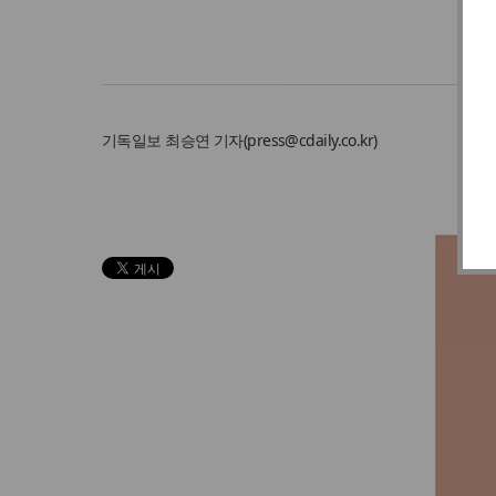
기독일보
최승연 기자
(
press@cdaily.co.kr
)