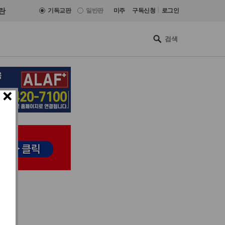
|
란
기독교판
일반판
미주
구독신청
로그인
×