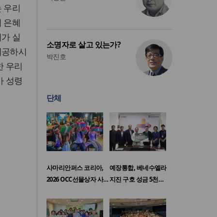
는 우리
의 은혜
리가 실
소명자로 살고 있는가?
제공하시
박진호
한 우리
가 성령
단체
사마리안퍼스 코리아,
예장통합, 베네수엘라
2026 OCC선물상자 사…
지진 구호 성금 5천…