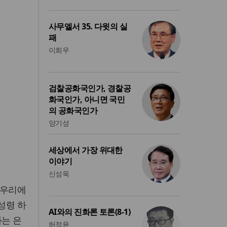
사무엘서 35. 다윗의 실
패
이희우
검찰공화국인가, 경찰공
화국인가, 아니면 국민
의 공화국인가
양기성
세상에서 가장 위대한
이야기
신성욱
 우리에
성령 하
AI와의 진화론 토론(8-1)
과는 은
허정윤