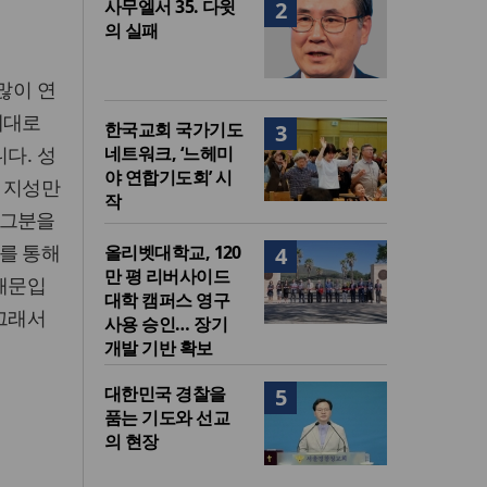
사무엘서 35. 다윗
2
의 실패
많이 연
제대로
한국교회 국가기도
3
다. 성
네트워크, ‘느헤미
야 연합기도회’ 시
 지성만
작
 그분을
를 통해
올리벳대학교, 120
4
만 평 리버사이드
 때문입
대학 캠퍼스 영구
 그래서
사용 승인… 장기
개발 기반 확보
대한민국 경찰을
5
품는 기도와 선교
의 현장