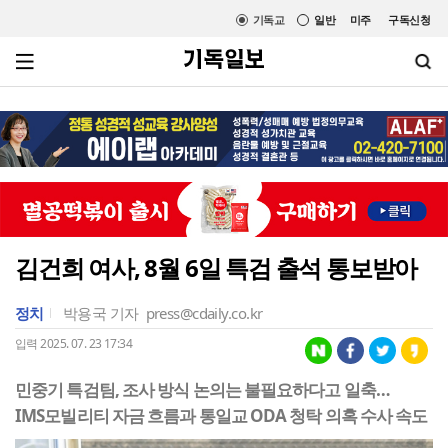
기독교
일반
미주
구독신청
김건희 여사, 8월 6일 특검 출석 통보받아
정치
박용국 기자
press@cdaily.co.kr
입력 2025. 07. 23 17:34
민중기 특검팀, 조사 방식 논의는 불필요하다고 일축…
IMS모빌리티 자금 흐름과 통일교 ODA 청탁 의혹 수사 속도