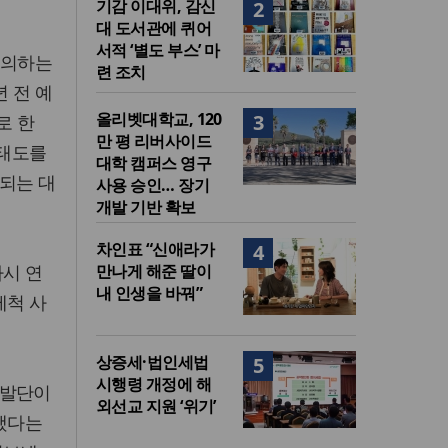
기감 이대위, 감신
2
대 도서관에 퀴어
서적 ‘별도 부스’ 마
동의하는
련 조치
년 전 예
올리벳대학교, 120
3
로 한
만 평 리버사이드
 태도를
대학 캠퍼스 영구
 되는 대
사용 승인… 장기
개발 기반 확보
차인표 “신애라가
4
다시 연
만나게 해준 딸이
내 인생을 바꿔”
제척 사
상증세·법인세법
5
시행령 개정에 해
 발단이
외선교 지원 ‘위기’
보했다는