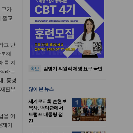
 그가
회 출교
라고 단
기감 이대위, 감신대 도서관에
다분해
퀴어서적 ‘별도 부스’ 마련 조치
2026년 상반기 탈북민 입국 63
명… 전년 동기 대비 34.4% 감
오픈AI, 차세대 AI 모델 ‘아스트
애를 지
속보
소
라’ 일부 활동 중단… “중대한 사
김병기 의원직 제명 요구 국민
 죄라는
이버 공격 역량 배제 못해”
동의청원… 13개 비위 의혹 경
오세훈, 용산공원 아파트 건설
때, 동성
찰 수사 11개월째
관측에 재차 반대… “미래세대
기감 이대위, 감신대 도서관에
 재판부
많이 본 뉴스
위한 국가적 자산”
퀴어서적 ‘별도 부스’ 마련 조치
2026년 상반기 탈북민 입국 63
명… 전년 동기 대비 34.4% 감
세계로교회 손현보
1
소
목사, 백악관에서
트럼프 대통령 접
법을 어
견
 문제가