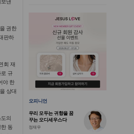
려보낸
을 권한
 재판하
연회 재
과로 규
어야 한
단을 상대
오피니언
우리 모두는 귀향을 꿈
스도의
꾸는 오디세우스다
정한 동
정재우