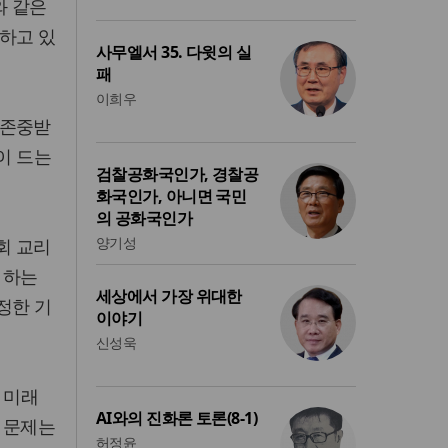
와 같은
하고 있
사무엘서 35. 다윗의 실
패
이희우
 존중받
이 드는
검찰공화국인가, 경찰공
화국인가, 아니면 국민
의 공화국인가
양기성
회 교리
 하는
세상에서 가장 위대한
정한 기
이야기
신성욱
 미래
AI와의 진화론 토론(8-1)
 문제는
허정윤