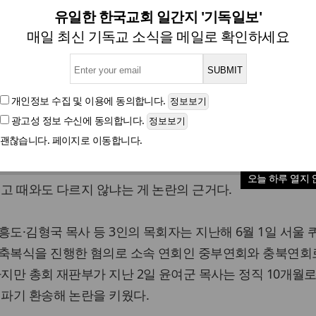
 동성애 축복 방치하다 더 큰 후
유일한 한국교회 일간지 '기독일보'
매일 최신 기독교 소식을 메일로 확인하세요
글자크기
개인정보 수집 및 이용
에 동의합니다.
광고성 정보 수신
에 동의합니다.
회재판위원회(총재위)가 퀴어축제에서 축복식을 집례해 각
괜찮습니다. 페이지로 이동합니다.
 목회자에 대해 징계를 감경하거나 원심을 파기해 연회로 
있다. 퀴어신학을 이단으로 규정한 교단의 입장과 대치되는
오늘 하루 열지 
선고 때와도 다르지 않냐는 게 논란의 근거다.
흥도·김형국 목사 등 3인의 목회자는 지난해 6월 1일 서울 
 축복식을 진행한 혐의로 소속 연회인 중부연회와 충북연
하지만 총회 재판부가 지난 2일 윤여군 목사는 정직 10개월로
 파기 환송해 논란을 키웠다.