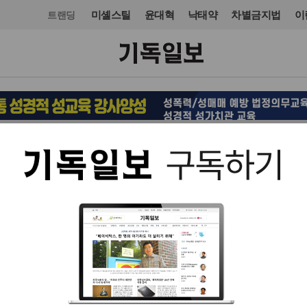
미셸스틸
윤대혁
낙태약
차별금지법
이
트랜딩
오피니언·칼럼
사설
입력 2025. 05. 08 07:17