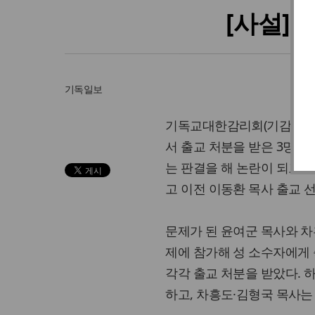
[사설]
기독일보
기독교대한감리회(기감) 총
서 출교 처분을 받은 3명의
는 판결을 해 논란이 되고 
고 이전 이동환 목사 출교 
문제가 된 윤여군 목사와 차
제에 참가해 성 소수자에게
각각 출교 처분을 받았다. 
하고, 차흥도·김형국 목사는