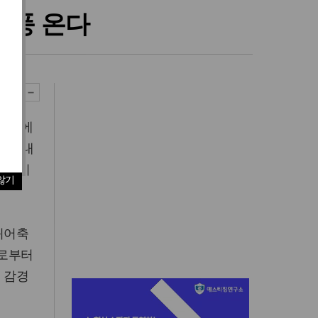
폭풍 온다
 연회에
돌려보내
 판결이
않기
퀴어축
회로부터
 감경