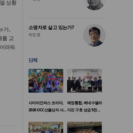
열 상황
소명자로 살고 있는가?
누가,
박진호
제를 교
 어려워
단체
사마리안퍼스 코리아,
예장통합, 베네수엘라
2026 OCC선물상자 사…
지진 구호 성금 5천…