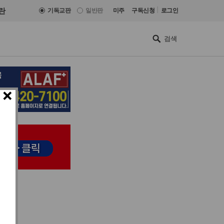
|
란
기독교판
일반판
미주
구독신청
로그인
×