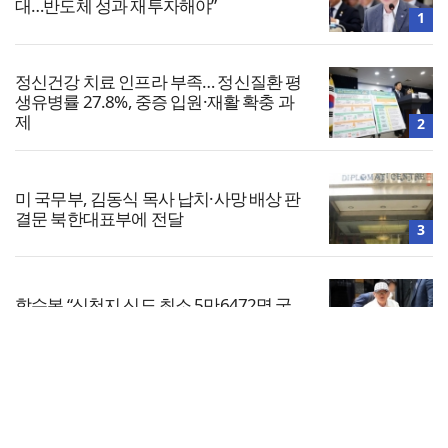
대…반도체 성과 재투자해야”
1
정신건강 치료 인프라 부족… 정신질환 평
생유병률 27.8%, 중증 입원·재활 확충 과
제
2
미 국무부, 김동식 목사 납치·사망 배상 판
결문 북한대표부에 전달
3
합수본 “신천지 신도 최소 5만6472명 국
민의힘 가입”…이만희 등 기소
4
전체보기
단일종목 레버리지 ETF 거래 40.6%가 외
국인…과다호가부담금 도입 추진
교회일반
5