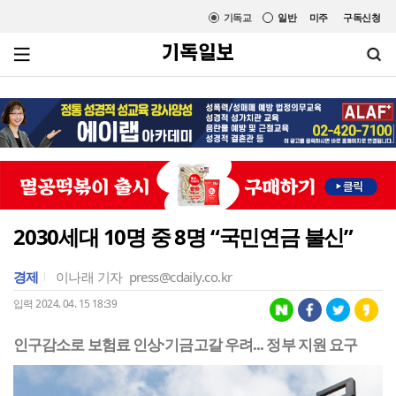
기독교
일반
미주
구독신청
2030세대 10명 중 8명 “국민연금 불신”
경제
이나래 기자
press@cdaily.co.kr
입력 2024. 04. 15 18:39
인구감소로 보험료 인상·기금고갈 우려... 정부 지원 요구