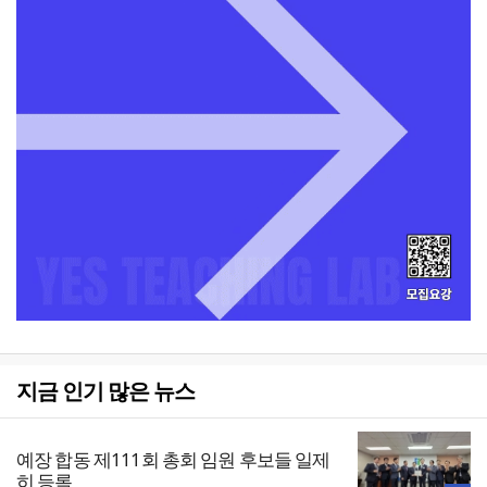
지금 인기 많은 뉴스
예장 합동 제111회 총회 임원 후보들 일제
히 등록