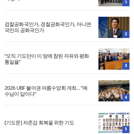
1
검찰공화국인가, 경찰공화국인가, 아니면
국민의 공화국인가
2
“오직 기도만이 이 땅에 참된 자유와 평화
통일을”
3
2026 UBF 불어권 여름수양회 개최… “예
수님이 답이다”
4
[기도문] 자존감 회복을 위한 기도
5