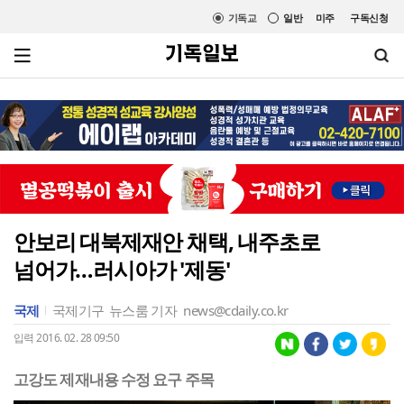
기독교
일반
미주
구독신청
안보리 대북제재안 채택, 내주초로
넘어가…러시아가 '제동'
국제
국제기구
뉴스룸 기자
news@cdaily.co.kr
입력 2016. 02. 28 09:50
고강도 제재내용 수정 요구 주목