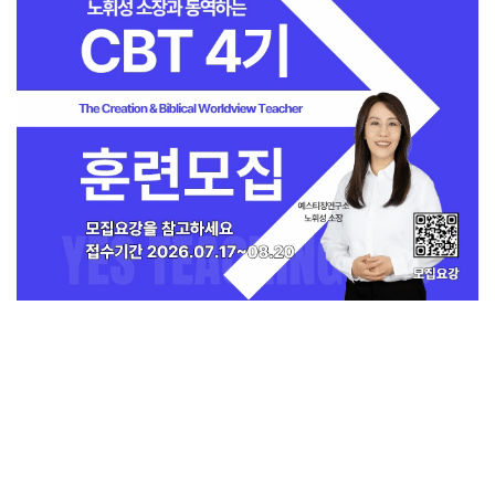
지금 인기 많은 뉴스
전체보기
희망친구 기아대책, 예장통합서 베네수엘
라 긴급구호 후원금 5천만 원 전달받아
교회일반
1