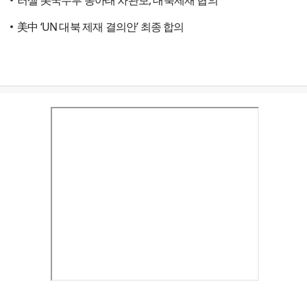
러셀 美국무부 동아태 차관보, 대북제재 협의
美中 ‘UN 대북 제재 결의안’ 최종 합의