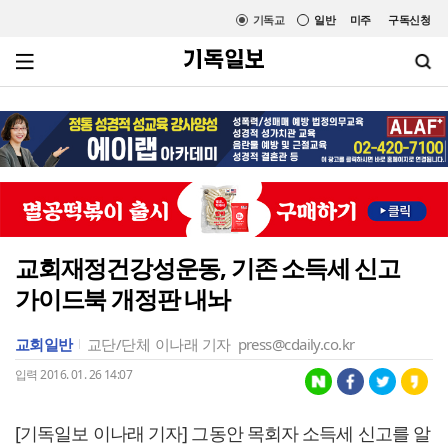
기독교
일반
미주
구독신청
교회재정건강성운동, 기존 소득세 신고
가이드북 개정판 내놔
교회일반
교단/단체
이나래 기자
press@cdaily.co.kr
입력 2016. 01. 26 14:07
[기독일보 이나래 기자] 그동안 목회자 소득세 신고를 알