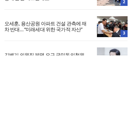
2
오세훈, 용산공원 아파트 건설 관측에 재
차 반대… “미래세대 위한 국가적 자산”
3
김병기 의원직 제명 요구 국민동의청원…
13개 비위 의혹 경찰 수사 11개월째
4
전체보기
오픈AI, 차세대 AI 모델 ‘아스트라’ 일부 활
동 중단… “중대한 사이버 공격 역량 배제
교회일반
못해”
5
교회
교회언론
회사소개
개인정보처리방침
PC버전
COPYRIGHT © 기독일보 ALL RIGHT RESERVED
인터뷰