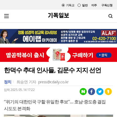
기독교
일반
미주
구독신청
한덕수 추대 인사들, 김문수 지지 선언
정치
최승연 기자
press@cdaily.co.kr
입력 2025. 05. 14 17:22
“위기의 대한민국 구할 유일한 후보”… 호남·중도층 결집
시도도 본격화