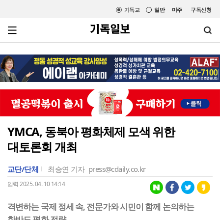
기독교
일반
미주
구독신청
YMCA, 동북아 평화체제 모색 위한
대토론회 개최
교단/단체
최승연 기자
press@cdaily.co.kr
입력 2025. 04. 10 14:14
격변하는 국제 정세 속, 전문가와 시민이 함께 논의하는
한반도 평화 전략