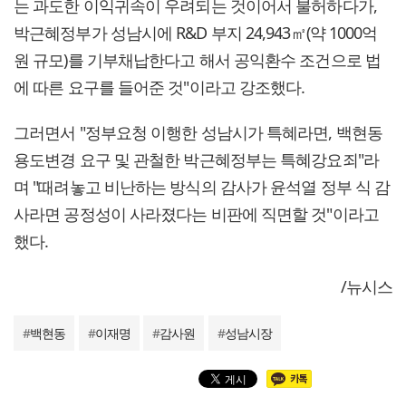
는 과도한 이익귀속이 우려되는 것이어서 불허하다가,
박근혜정부가 성남시에 R&D 부지 24,943㎡(약 1000억
원 규모)를 기부채납한다고 해서 공익환수 조건으로 법
에 따른 요구를 들어준 것"이라고 강조했다.
그러면서 "정부요청 이행한 성남시가 특혜라면, 백현동
용도변경 요구 및 관철한 박근혜정부는 특혜강요죄"라
며 "때려놓고 비난하는 방식의 감사가 윤석열 정부 식 감
사라면 공정성이 사라졌다는 비판에 직면할 것"이라고
했다.
/뉴시스
#
백현동
#
이재명
#
감사원
#
성남시장