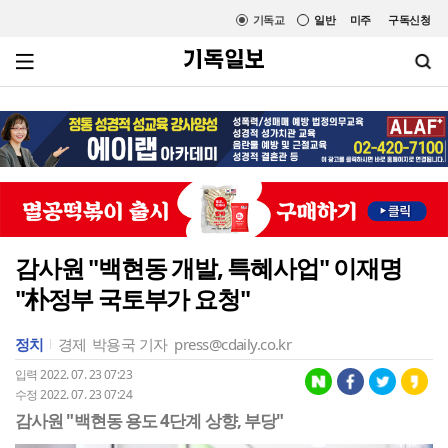
기독교
일반
미주
구독신청
감사원 "백현동 개발, 특혜사업" 이재명
"朴정부 국토부가 요청"
정치
경제
박용국 기자
press@cdaily.co.kr
입력 2022. 07. 23 07:23
수정 2022. 07. 23 07:24
감사원 "백현동 용도 4단계 상향, 부당"