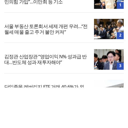
민의힘 가입”…이만희 등 기소
1
서울 부동산 토론회서 세제 개편 우려…“전
월세 매물 줄고 주거 불안 커져”
2
김정관 산업장관 “영업이익 N% 성과급 반
대…반도체 성과 재투자해야”
3
단일종목 레버리지 ETF 거래 40.6%가 외
국인…과다호가부담금 도입 추진
4
전체보기
중대범죄수사청 준비단, 전국 검찰청서 임
용 설명회…중수청 인력 확보 본격화
교회일반
5