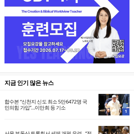
지금 인기 많은 뉴스
합수본 “신천지 신도 최소 5만6472명 국
민의힘 가입”…이만희 등 기소
1
서울 부동산 토론회서 세제 개편 우려…“전