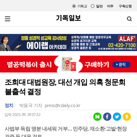
기독교
일반
미주
구독신청
조희대 대법원장, 대선 개입 의혹 청문회
불출석 결정
정치
박용국 기자
press@cdaily.co.kr
입력 2025. 09. 29 07:32
사법부 독립 명분 내세워 거부… 민주당, 재소환·고발·현장
검증 등 대응 검토