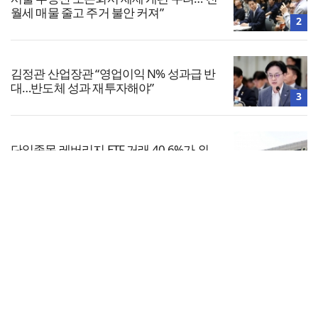
월세 매물 줄고 주거 불안 커져”
2
김정관 산업장관 “영업이익 N% 성과급 반
대…반도체 성과 재투자해야”
3
단일종목 레버리지 ETF 거래 40.6%가 외
국인…과다호가부담금 도입 추진
4
전체보기
중대범죄수사청 준비단, 전국 검찰청서 임
용 설명회…중수청 인력 확보 본격화
교회일반
5
교회
교회언론
회사소개
개인정보처리방침
PC버전