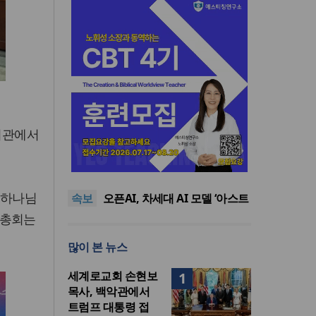
회회관에서
세계로교회 손현보 목사, 백악
관에서 트럼프 대통령 접견
2026년 상반기 탈북민 입국 63
명… 전년 동기 대비 34.4% 감
오픈AI, 차세대 AI 모델 ‘아스트
 하나님
속보
소
라’ 일부 활동 중단… “중대한 사
김병기 의원직 제명 요구 국민
이버 공격 역량 배제 못해”
동의청원… 13개 비위 의혹 경
오세훈, 용산공원 아파트 건설
 총회는
찰 수사 11개월째
관측에 재차 반대… “미래세대
세계로교회 손현보 목사, 백악
많이 본 뉴스
위한 국가적 자산”
관에서 트럼프 대통령 접견
2026년 상반기 탈북민 입국 63
명… 전년 동기 대비 34.4% 감
세계로교회 손현보
1
소
목사, 백악관에서
트럼프 대통령 접