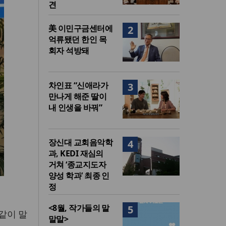
견
美 이민구금센터에
2
억류됐던 한인 목
회자 석방돼
차인표 “신애라가
3
만나게 해준 딸이
내 인생을 바꿔”
장신대 교회음악학
4
과, KEDI 재심의
거쳐 ‘종교지도자
양성 학과’ 최종 인
정
<8월, 작가들의 말
5
같이 말
말말>