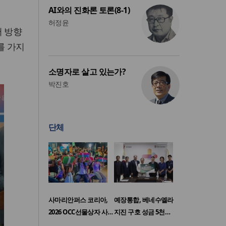
AI와의 진화론 토론(8-1)
허정윤
서 방향
를 가지
소명자로 살고 있는가?
박진호
단체
사마리안퍼스 코리아,
예장통합, 베네수엘라
2026 OCC선물상자 사…
지진 구호 성금 5천…