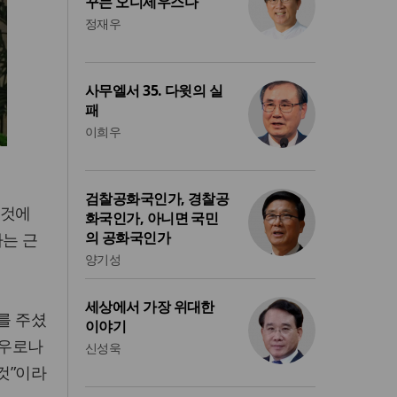
꾸는 오디세우스다
정재우
사무엘서 35. 다윗의 실
패
이희우
검찰공화국인가, 경찰공
 것에
화국인가, 아니면 국민
의 공화국인가
가는 근
양기성
세상에서 가장 위대한
를 주셨
이야기
 우로나
신성욱
것”이라