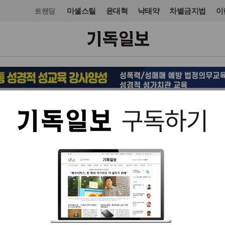
미셸스틸
윤대혁
낙태약
차별금지법
이
트랜딩
교단/단체
입력 2022. 10. 20 17:24