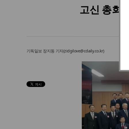
고신 총회장
기독일보
장지동 기자
(
zidgilove@cdaily.co.kr
)