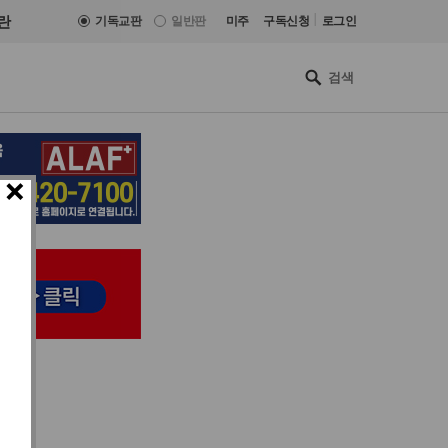
|
란
기독교판
일반판
미주
구독신청
로그인
×