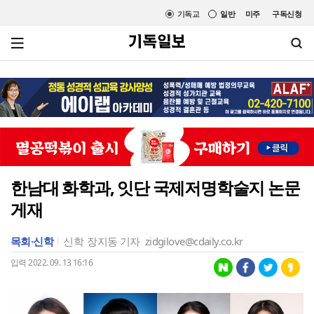
기독교
일반
미주
구독신청
한남대 화학과, 잇단 국제저명학술지 논문
게재
목회·신학
신학
장지동 기자
zidgilove@cdaily.co.kr
입력 2022. 09. 13 16:16