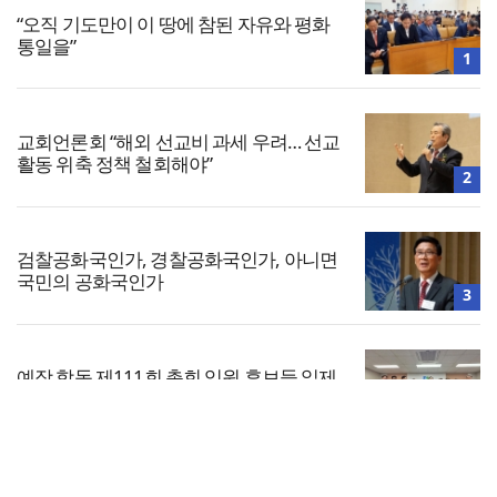
“오직 기도만이 이 땅에 참된 자유와 평화
통일을”
1
교회언론회 “해외 선교비 과세 우려… 선교
활동 위축 정책 철회해야”
2
검찰공화국인가, 경찰공화국인가, 아니면
국민의 공화국인가
3
예장 합동 제111회 총회 임원 후보들 일제
히 등록
4
전체보기
이대호, 첫 CCM 정규앨범 ‘Jesus in