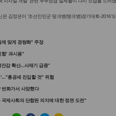
'핵 미사일 개발' 관련 부부장급 실세들이 다시 모습을 드러냈
은 김정은이 '조선인민군 땅크병(탱크병)경기대회-2016'도
일에 맞게 경량화" 주장
인함' 과시용"
불안감 확산…사재기 급증”
끈'…"총공세 진입할 것" 위협
양 번화가서 사망했다
 국제사회의 단합된 의지에 대한 정면 도전"