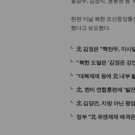
홍승무, 김정식, 윤동현 등 
한편 이날 북한 조선중앙통신
했다고 보도했다.
北 김정은 "핵탄두, 미사
"북한 도발은 '김정은 강
“대북제재 등에 北 내부 
北, 한미 연합훈련에 '발
北 김양건, 지방 아닌 평
정부 "北 유엔제재 배격은