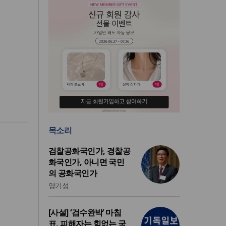
목소리
검찰공화국인가, 경찰공
화국인가, 아니면 국민
의 공화국인가
양기성
[사설] ‘검수완박’ 마침
표, 피해자는 힘없는 국