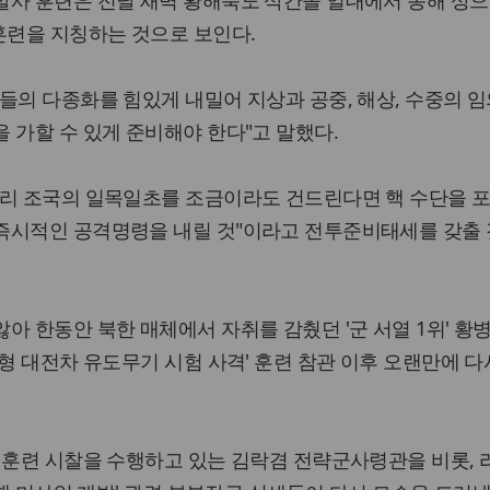
발사 훈련은 전날 새벽 황해북도 삭간몰 일대에서 동해 상으
훈련을 지칭하는 것으로 보인다.
들의 다종화를 힘있게 내밀어 지상과 공중, 해상, 수중의 임
 가할 수 있게 준비해야 한다"고 말했다.
우리 조국의 일목일초를 조금이라도 건드린다면 핵 수단을 
즉시적인 공격명령을 내릴 것"이라고 전투준비태세를 갖출 
아 한동안 북한 매체에서 자취를 감췄던 '군 서열 1위' 황
신형 대전차 유도무기 시험 사격' 훈련 참관 이후 오랜만에 다
 훈련 시찰을 수행하고 있는 김락겸 전략군사령관을 비롯, 