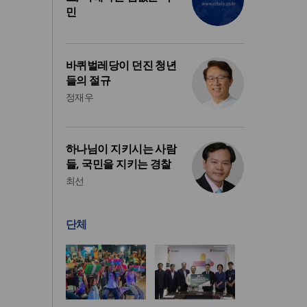
민
바퀴벌레당이 던진 청년
들의 절규
정재우
하나님이 지키시는 사람
들, 국민을 지키는 경찰
최선
단체