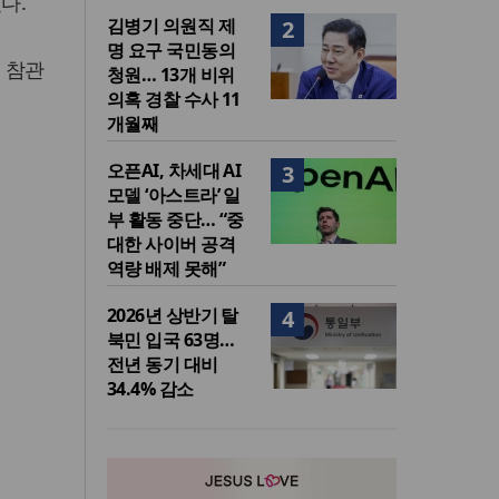
다.
김병기 의원직 제
2
명 요구 국민동의
 참관
청원… 13개 비위
의혹 경찰 수사 11
개월째
오픈AI, 차세대 AI
3
모델 ‘아스트라’ 일
부 활동 중단… “중
대한 사이버 공격
역량 배제 못해”
2026년 상반기 탈
4
북민 입국 63명…
전년 동기 대비
34.4% 감소