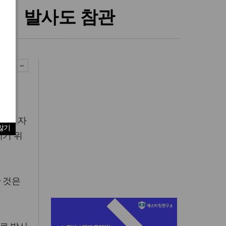
사일 발사도 참관
관한 자
않기
이기 위
 것은