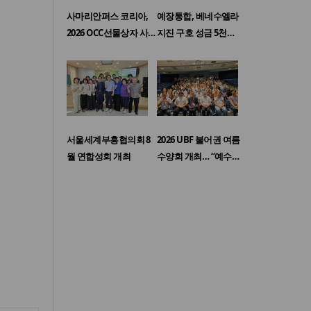
사마리안퍼스 코리아,
예장통합, 베네수엘라
2026 OCC선물상자 사…
지진 구호 성금 5천…
서울세계부흥협의회 8
2026 UBF 불어권 여름
월 연합성회 개최
수양회 개최… “예수…