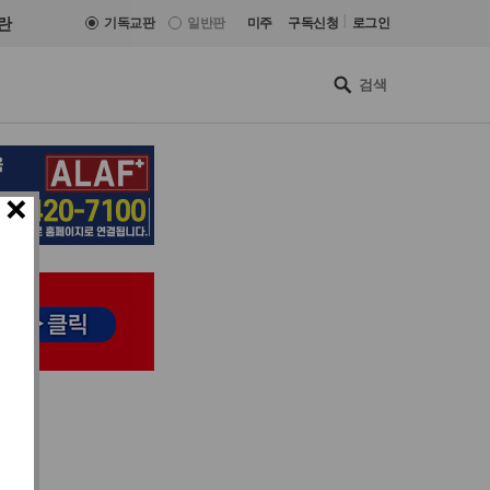
|
란
기독교판
일반판
미주
구독신청
로그인
×