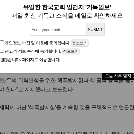
 계속하라” 노골적 지시…미
유일한 한국교회 일간지 '기독일보'
매일 최신 기독교 소식을 메일로 확인하세요
글자크기
개인정보 수집 및 이용
에 동의합니다.
광고성 정보 수신
에 동의합니다.
은이 "핵실험을 계속하라"고 노골적으로 지시하고 나섰다.
괜찮습니다. 페이지로 이동합니다.
 김정은 국방위원회 제1위원장이 탄도미사일 발사훈련을 참
오늘 하루 열지 
핵탄두의 위력판정을 위한 핵폭발시험과 핵 공격 능력을 높
야 한다"고 지시했다고 보도했다.
제력이 아닌 '핵폭발시험'을 계속할 것을 구체적으로 언급한