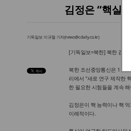
김정은 “핵실험
기독일보
이규철 기자
(
news@cdaily.co.kr
)
[기독일보=북한] 북한 김정
북한 조선중앙통신은 11일
리에서 "새로 연구 제작한 
한 필요한 시험들을 계속 해
김정은이 핵 능력이나 핵 억
이례적이다.