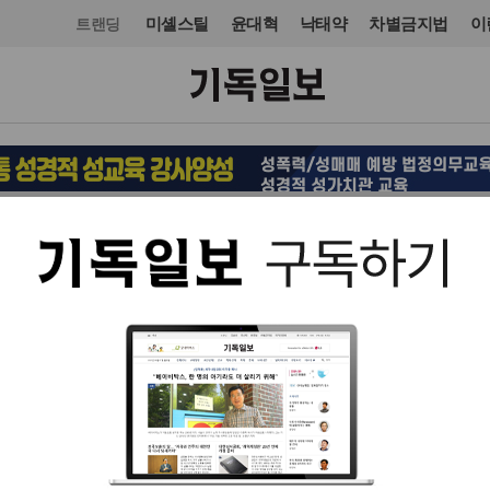
미셸스틸
윤대혁
낙태약
차별금지법
이
트랜딩
정치
북한·통일
입력 2016. 03. 11 11:05