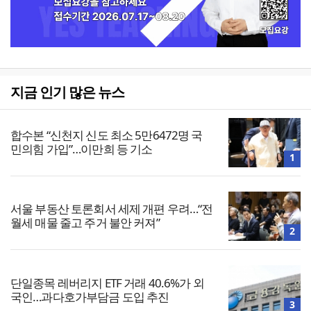
지금 인기 많은 뉴스
합수본 “신천지 신도 최소 5만6472명 국
민의힘 가입”…이만희 등 기소
1
서울 부동산 토론회서 세제 개편 우려…“전
월세 매물 줄고 주거 불안 커져”
2
단일종목 레버리지 ETF 거래 40.6%가 외
국인…과다호가부담금 도입 추진
3