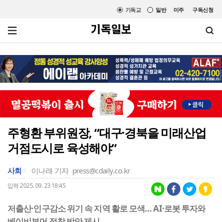
기독교
일반
미주
구독신청
주형환 부위원장, “대구·경북을 미래산업
거점도시로 육성해야”
사회
이나래 기자
press@cdaily.co.kr
입력 2025. 09. 23 18:45
저출산·인구감소 위기 속 지역 활로 모색… AI·로봇 투자와
베이비부머 정착 방안 제시