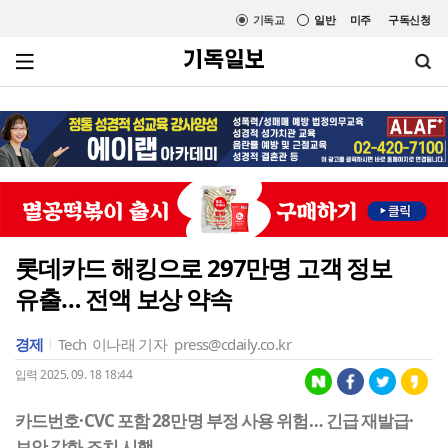
기독교
일반
미주
구독신청
롯데카드 해킹으로 297만명 고객 정보
유출… 전액 보상 약속
경제
Tech
이나래 기자
press@cdaily.co.kr
입력 2025. 09. 18 18:44
카드번호·CVC 포함 28만명 부정 사용 위험… 긴급 재발급·
보안 강화 조치 시행