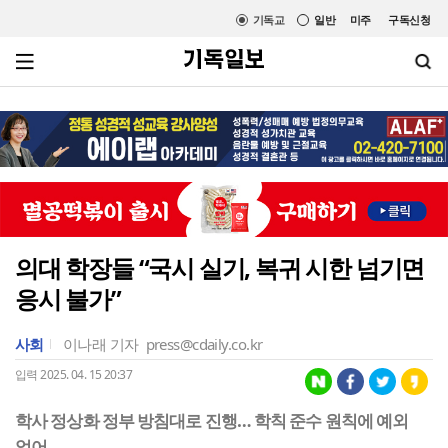
기독교
일반
미주
구독신청
의대 학장들 “국시 실기, 복귀 시한 넘기면
응시 불가”
사회
이나래 기자
press@cdaily.co.kr
입력 2025. 04. 15 20:37
학사 정상화 정부 방침대로 진행… 학칙 준수 원칙에 예외
없어