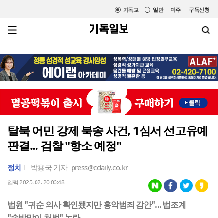
기독교
일반
미주
구독신청
탈북 어민 강제 북송 사건, 1심서 선고유예
판결... 검찰 "항소 예정"
정치
박용국 기자
press@cdaily.co.kr
입력 2025. 02. 20 06:48
법원 "귀순 의사 확인됐지만 흉악범죄 감안"... 법조계
"솜방망이 처벌" 논란