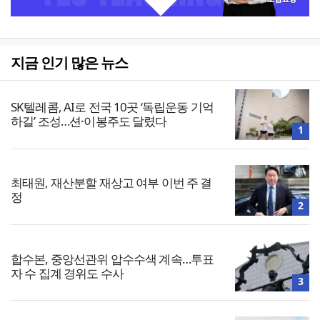
지금 인기 많은 뉴스
SK텔레콤, AI로 전국 10곳 ‘독립운동 기억
하길’ 조성…션·이봉주도 달렸다
1
최태원, 재산분할 재상고 여부 이번 주 결
정
2
합수본, 중앙선관위 압수수색 계속…투표
자 수 집계 경위도 수사
3