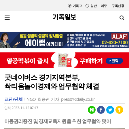
기독교
일반
미주
구독신청
굿네이버스 경기지역본부,
싹티움놀이경제와 업무협약 체결
교단/단체
NGO
최승연 기자
press@cdaily.co.kr
입력 2023. 11. 12 07:17
아동권리증진 및 경제교육지원을 위한 업무협약 맺어