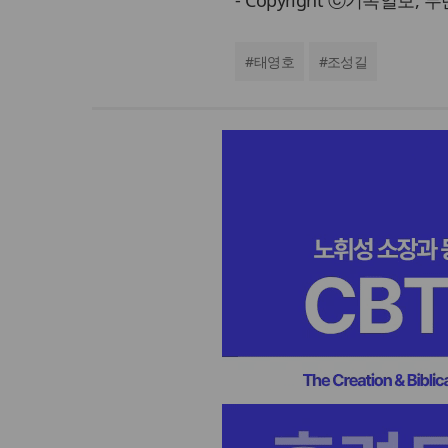
- Copyright ⓒ기독일보,
#
태영호
#
조성길