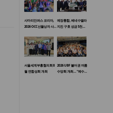
사마리안퍼스 코리아,
예장통합, 베네수엘라
2026 OCC선물상자 사…
지진 구호 성금 5천…
서울세계부흥협의회 8
2026 UBF 불어권 여름
월 연합성회 개최
수양회 개최… “예수…