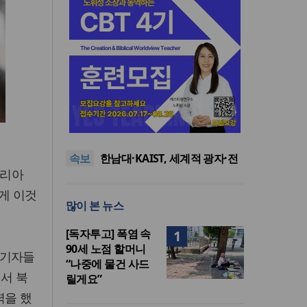
느헤미야 연합기도회, ‘왕의 기
도’로 나라·한국교회·다음세대
세기총 “자유를 지키며 하나 된
위해 합심
희망의 미래를 향하여”
한동대 RISE사업단, 포항 죽도
속보
시장 담은 로컬 매거진 ‘포항집’
한남대·KAIST, 세계적 광자·전
탈리아
발간
자기학 국제학술대회 ‘PIERS’
세계기독교 변화 속 한국 선교
대전 유치
신학의 방향은?
느헤미야 연합기도회, ‘왕의 기
게 이것
많이 본 뉴스
도’로 나라·한국교회·다음세대
세기총 “자유를 지키며 하나 된
위해 합심
희망의 미래를 향하여”
[독자투고] 폭염 속
1
90세 노점 할머니
 기자들
“나중에 물건 사드
해서 북
릴게요”
력을 했