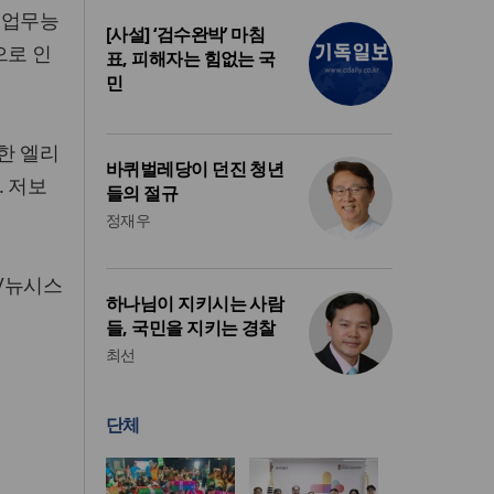
 업무능
[사설] ‘검수완박’ 마침
으로 인
표, 피해자는 힘없는 국
민
한 엘리
바퀴벌레당이 던진 청년
. 저보
들의 절규
정재우
/뉴시스
하나님이 지키시는 사람
들, 국민을 지키는 경찰
최선
단체