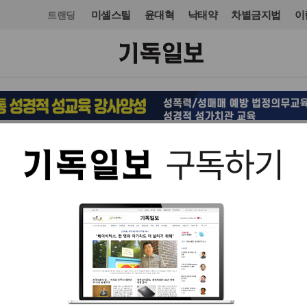
미셸스틸
윤대혁
낙태약
차별금지법
이
트랜딩
정치
정치일반
입력 2020. 10. 07 18:01