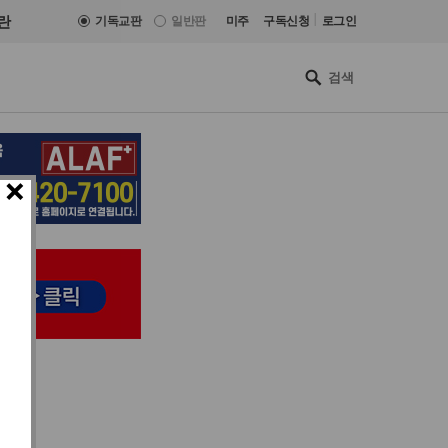
|
란
기독교판
일반판
미주
구독신청
로그인
×