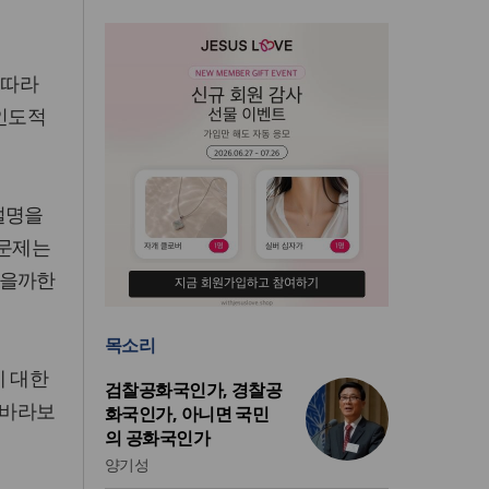
 따라
 인도적
설명을
 문제는
않을까한
목소리
에 대한
검찰공화국인가, 경찰공
 바라보
화국인가, 아니면 국민
의 공화국인가
양기성