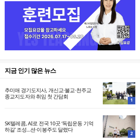
지금 인기 많은 뉴스
추미애 경기도지사, 개신교·불교·천주교
종교지도자와 취임 첫 간담회
1
SK텔레콤, AI로 전국 10곳 ‘독립운동 기억
하길’ 조성…션·이봉주도 달렸다
2