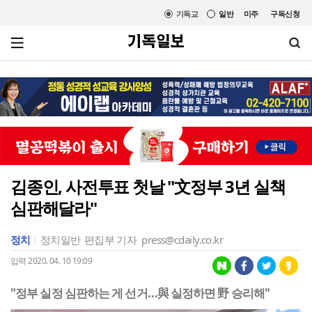
기독교
일반
미주
구독신청
김종인, 사전투표 첫날 "文정부 3년 실책
심판해달라"
정치
정치일반
편집부 기자
press@cdaily.co.kr
입력 2020. 04. 10 19:09
"정부 실정 심판하는 게 선거…與 실정하면 野 승리해"