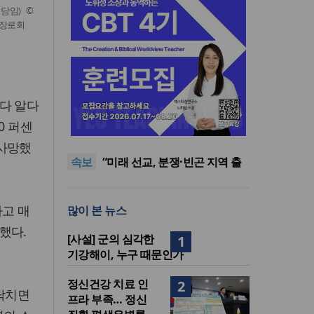
담임) ©
교장로회
다 알다
[최원호 목사의 영혼의 양식 63]
0 퍼센
말씀은 같은데 왜 열매는 다를
美 이민구금센터에 억류됐던
까?
한인 목회자 석방돼
우크라 선교사 3부자의 헌신
 사망했
속보
“미사일 속에서도 복음은 전해
“미래 선교, 분쟁·빈곤 지역 출
진다”
신이 주도”
인도 마하라슈트라주 개종 금
지법 시행… 기독교계 강력 반
[최원호 목사의 영혼의 양식 63]
사고 매
많이 본 뉴스
발
말씀은 같은데 왜 열매는 다를
美 이민구금센터에 억류됐던
까?
한인 목회자 석방돼
했다.
[사설] 군의 심각한
1
기강해이, 누구 때문인가
정신건강 치료 인
2
 닥치면
프라 부족… 정신