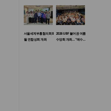
서울세계부흥협의회 8
2026 UBF 불어권 여름
월 연합성회 개최
수양회 개최… “예수…