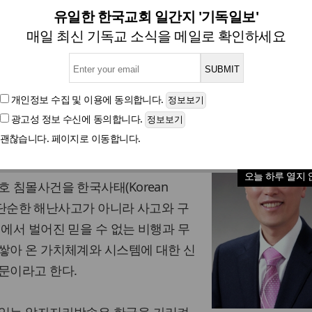
[목회칼럼] 퇴선명령 - 선장
유일한 한국교회 일간지 '기독일보'
매일 최신 기독교 소식을 메일로 확인하세요
글자크기
개인정보 수집 및 이용
에 동의합니다.
광고성 정보 수신
에 동의합니다.
괜찮습니다. 페이지로 이동합니다.
다. 매일 나오는 사고소식에 온 나라
오늘 하루 열지 
호 침몰사건을 한국사태(Korean
다. 단순한 해난사고가 아니라 사고와 구
정에서 벌어진 믿을 수 없는 비행과 무
쌓아 온 가치체계와 시스템에 대한 신
문이라고 한다.