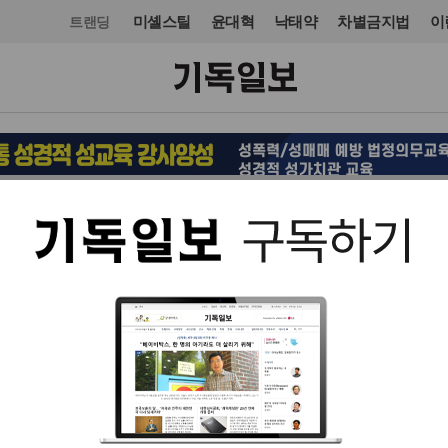
미셸스틸
윤대혁
낙태약
차별금지법
이
트랜딩
교단/단체
입력 2014. 05. 13 06:14