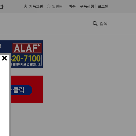
|
란
기독교판
일반판
미주
구독신청
로그인
×