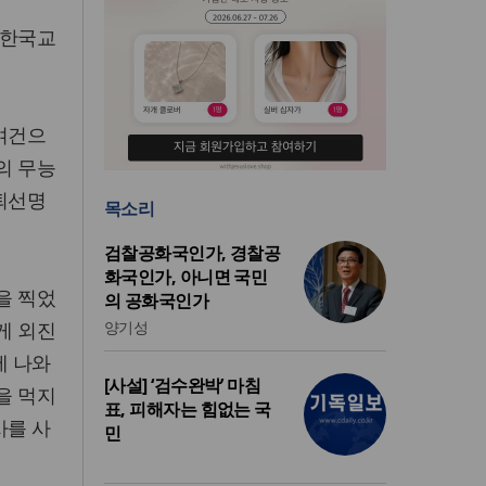
 한국교
 여건으
의 무능
 퇴선명
목소리
검찰공화국인가, 경찰공
화국인가, 아니면 국민
을 찍었
의 공화국인가
게 외진
양기성
에 나와
[사설] ‘검수완박’ 마침
을 먹지
표, 피해자는 힘없는 국
사를 사
민