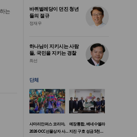
바퀴벌레당이 던진 청년
몰하는
들의 절규
정재우
하나님이 지키시는 사람
들, 국민을 지키는 경찰
최선
단체
사마리안퍼스 코리아,
예장통합, 베네수엘라
2026 OCC선물상자 사…
지진 구호 성금 5천…