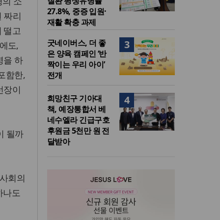
명의 소
질환 평생유병률
27.8%, 중증 입원·
원 짜리
재활 확충 과제
서 떨고
굿네이버스, 더 좋
3
에도,
은 양육 캠페인 ‘반
영을 하
짝이는 우리 아이’
포함한,
전개
 선장이
희망친구 기아대
4
책, 예장통합서 베
네수엘라 긴급구호
후원금 5천만 원 전
이 될까
달받아
 사회의
 하나도