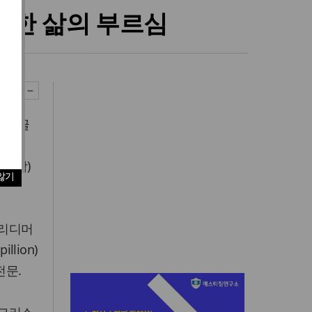
향한 삶의 부르심
 기고글
How
현지시각)
않기
 리디머
llion)
전문.