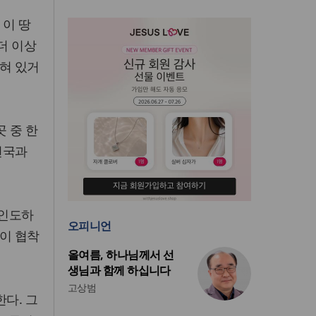
 이 땅
더 이상
잡혀 있거
곳 중 한
천국과
 인도하
오피니언
길이 협착
올여름, 하나님께서 선
생님과 함께 하십니다
고상범
다. 그