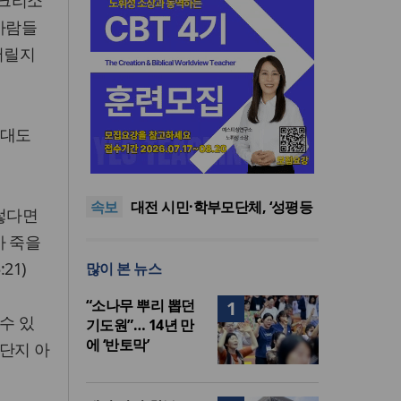
 크리소
“사람들
버릴지
세대도
한동대 RISE사업단, 포항 죽도
시장 담은 로컬 매거진 ‘포항집’
8·15 전국통일광장 연합기도
발간
회, 대전서 열린다
공실(空室) 공화국
속보
대전 시민·학부모단체, ‘성평등
그렇다면
복지국’ 조직개편안 철회 촉구
세기총 “자유를 지키며 하나 된
가 죽을
희망의 미래를 향하여”
한동대 RISE사업단, 포항 죽도
21)
많이 본 뉴스
시장 담은 로컬 매거진 ‘포항집’
8·15 전국통일광장 연합기도
발간
회, 대전서 열린다
“소나무 뿌리 뽑던
1
수 있
기도원”… 14년 만
에 ‘반토막’
 단지 아