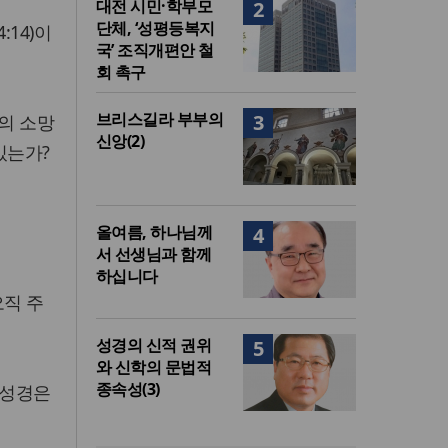
대전 시민·학부모
2
단체, ‘성평등복지
14)이
국’ 조직개편안 철
회 촉구
브리스길라 부부의
3
의 소망
신앙(2)
있는가?
올여름, 하나님께
4
서 선생님과 함께
하십니다
오직 주
성경의 신적 권위
5
와 신학의 문법적
종속성(3)
 성경은