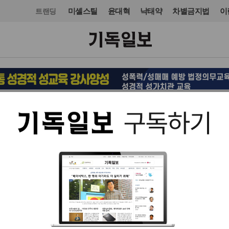
미셸스틸
윤대혁
낙태약
차별금지법
이
트랜딩
국제
입력 2025. 08. 12 15:23