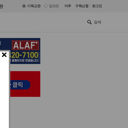
|
란
기독교판
일반판
미주
구독신청
로그인
×