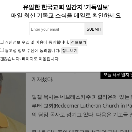
하나님은 기억하신다, 영원을 
유일한 한국교회 일간지 '기독일보'
매일 최신 기독교 소식을 메일로 확인하세요
글자크기
개인정보 수집 및 이용
에 동의합니다.
광고성 정보 수신
에 동의합니다.
미국 크리스천포스트(CP)는 댄 델젤 목사의
괜찮습니다. 페이지로 이동합니다.
인 ‘사람들은 죽은 이를 얼마나 빨리 잊는가’(
quickly people forget the dead)를 10일(
오늘 하루 열지 
게재했다.
델젤 목사는 네브래스카주 파필리온에 있는
루터 교회(Redeemer Lutheran Church in Papi
의 담임 목사로 섬기고 있다. 다음은 기고글 