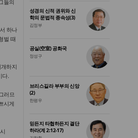
 그들의
성경의 신적 권위와 신
학의 문법적 종속성(3)
김정부
에서 하나
형벌 때
공실(空室) 공화국
정성구
회개하지
이다.
브리스길라 부부의 신앙
(2)
 그러므
한평우
기쁘시게
믿든지 타협하든지 결단
하라(계 2:12-17)
이시
김창환