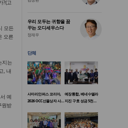
가?(고
우리 모두는 귀향을 꿈
니 모든
꾸는 오디세우스다
정재우
은 오른
단체
않는지는
, 내
사마리안퍼스 코리아,
예장통합, 베네수엘라
서 예
2026 OCC선물상자 사…
지진 구호 성금 5천…
구원받