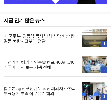
지금 인기 많은 뉴스
미 국무부, 김동식 목사 납치·사망 배상 판
결문 북한대표부에 전달
1
비전케어 ‘해외 개안수술 캠프’ 400회…40
개국에 다시 보는 기쁨 전해
2
합수본, 광진구선관위 직원 피의자 소환…
투표용지 부족 직무유기 혐의
3
4
[사설] ‘검수완박’ 마침표, 피해자는 힘없는