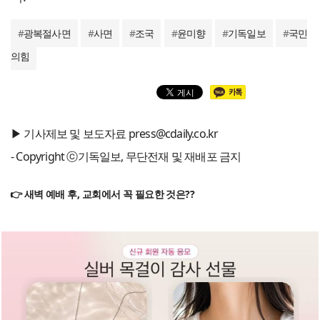
#
광복절사면
#
사면
#
조국
#
윤미향
#
기독일보
#
국민
의힘
▶ 기사제보 및 보도자료 press@cdaily.co.kr
- Copyright ⓒ기독일보, 무단전재 및 재배포 금지
👉 새벽 예배 후, 교회에서 꼭 필요한 것은??