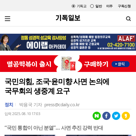
기독교
일반
미주
구독신청
국민의힘, 조국·윤미향 사면 논의에
국무회의 생중계 요구
정치
박용국 기자
press@cdaily.co.kr
입력 2025. 08. 10 17:03
“국민 통합이 아닌 분열”… 사면 추진 강력 반대