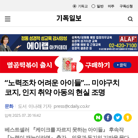
기독교
일반
미주
구독신청
“노력조차 어려운 아이들”… 미야구치
코지, 인지 취약 아동의 현실 조명
문화
도서
이나래 기자
press@cdaily.co.kr
입력 2025. 07. 20 16:42
베스트셀러 『케이크를 자르지 못하는 아이들』 후속작
『노력이 재능이라면』 출간… 의욕과 동기의 기반을 묻다