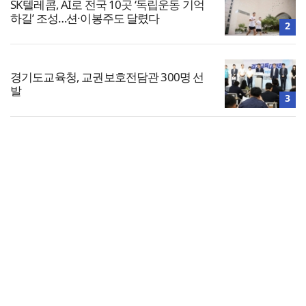
SK텔레콤, AI로 전국 10곳 ‘독립운동 기억
하길’ 조성…션·이봉주도 달렸다
2
경기도교육청, 교권보호전담관 300명 선
발
3
최태원, 재산분할 재상고 여부 이번 주 결
정
4
전체보기
5
[사설] 청년 주거 대책이 고작 ‘버스 하우
교회일반
스’인가
교회
교회언론
회사소개
개인정보처리방침
PC버전
COPYRIGHT © 기독일보 ALL RIGHT RESERVED
인터뷰