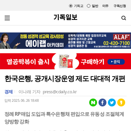
기독교
일반
미주
구독신청
한국은행, 공개시장운영 제도 대대적 개편
경제
이나래 기자
press@cdaily.co.kr
입력 2025. 06. 26 18:48
정례 RP매입 도입과 특수은행채 편입으로 유동성 조절체계
양방향 강화