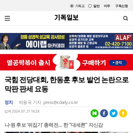
기독교
일반
미주
구독신청
국힘 전당대회, 한동훈 후보 발언 논란으로
막판 판세 요동
정치
박용국 기자
press@cdaily.co.kr
입력 2024. 07. 21 16:28
나·원 후보 ‘뒤집기’ 총력전… 한 “대세론” 자신감