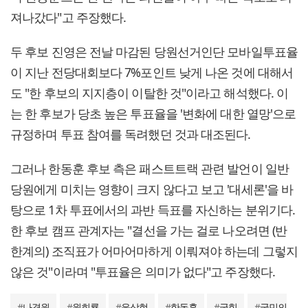
져나갔다"고 주장했다.
두 후보 진영은 전날 마감된 당원선거인단 모바일투표율
이 지난 전당대회보다 7%포인트 낮게 나온 것에 대해서
도 "한 후보의 지지층이 이탈한 것"이라고 해석했다. 이
는 한 후보가 당초 높은 투표율을 '변화에 대한 열망'으로
규정하며 투표 참여를 독려했던 것과 대조된다.
그러나 한동훈 후보 측은 패스트트랙 관련 발언이 일반
당원에게 미치는 영향이 크지 않다고 보고 '대세론'을 바
탕으로 1차 투표에서의 과반 득표를 자신하는 분위기다.
한 후보 캠프 관계자는 "결선을 가는 걸로 나오려면 (반
한계의) 조직표가 어마어마하게 이뤄져야 하는데 그렇지
않은 것"이라며 "투표율은 의미가 없다"고 주장했다.
#
나경원
#
원희룡
#
윤상현
#
한동훈
#
국힘
#
국민의