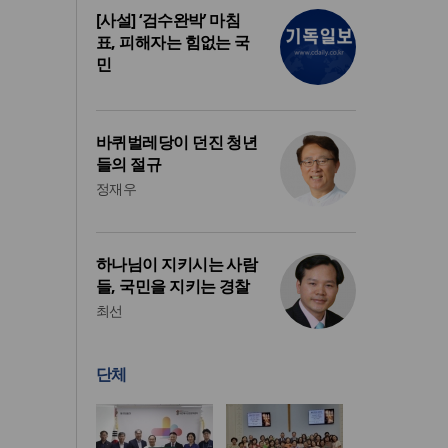
[사설] ‘검수완박’ 마침
표, 피해자는 힘없는 국
민
바퀴벌레당이 던진 청년
들의 절규
정재우
하나님이 지키시는 사람
들, 국민을 지키는 경찰
최선
단체