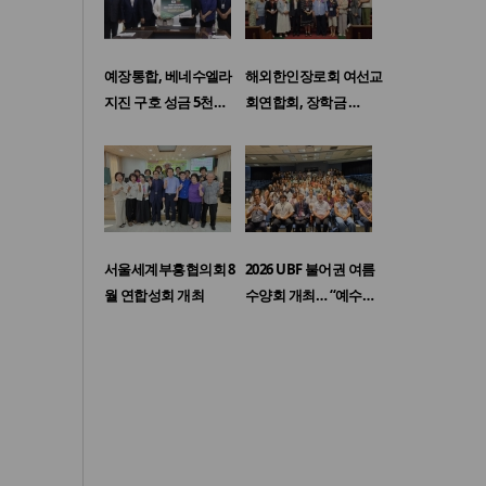
예장통합, 베네수엘라
해외한인장로회 여선교
지진 구호 성금 5천…
회연합회, 장학금 …
서울세계부흥협의회 8
2026 UBF 불어권 여름
월 연합성회 개최
수양회 개최… “예수…