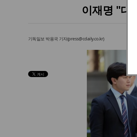
이재명 "대
기독일보
박용국 기자
(
press@cdaily.co.kr
)