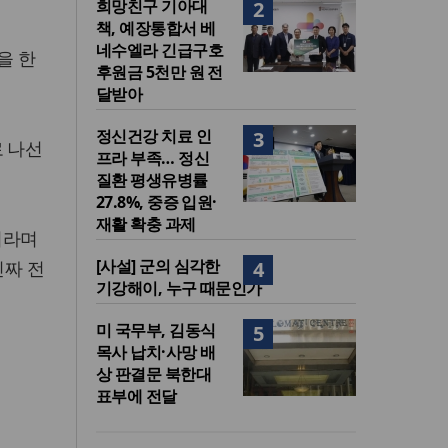
희망친구 기아대
2
책, 예장통합서 베
네수엘라 긴급구호
을 한
후원금 5천만 원 전
달받아
정신건강 치료 인
3
로 나선
프라 부족… 정신
질환 평생유병률
27.8%, 중증 입원·
재활 확충 과제
이라며
[사설] 군의 심각한
진짜 전
4
기강해이, 누구 때문인가
미 국무부, 김동식
5
목사 납치·사망 배
상 판결문 북한대
표부에 전달