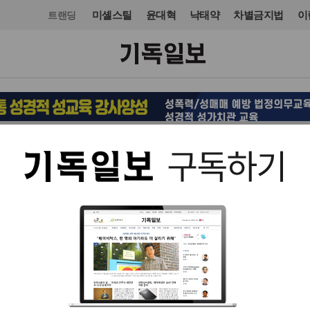
미셸스틸
윤대혁
낙태약
차별금지법
이
트랜딩
정치
입력 2024. 04. 09 10:36