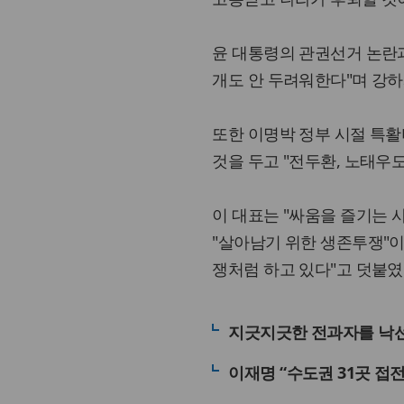
윤 대통령의 관권선거 논란
개도 안 두려워한다"며 강하
또한 이명박 정부 시절 특활
것을 두고 "전두환, 노태우도
이 대표는 "싸움을 즐기는 
"살아남기 위한 생존투쟁"이
쟁처럼 하고 있다"고 덧붙였
지긋지긋한 전과자를 낙
이재명 “수도권 31곳 접전