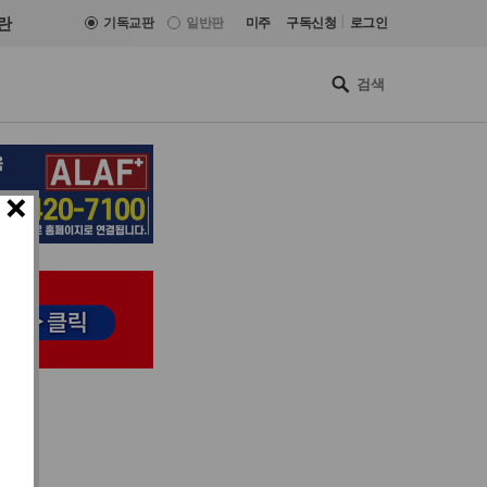
|
란
기독교판
일반판
미주
구독신청
로그인
×