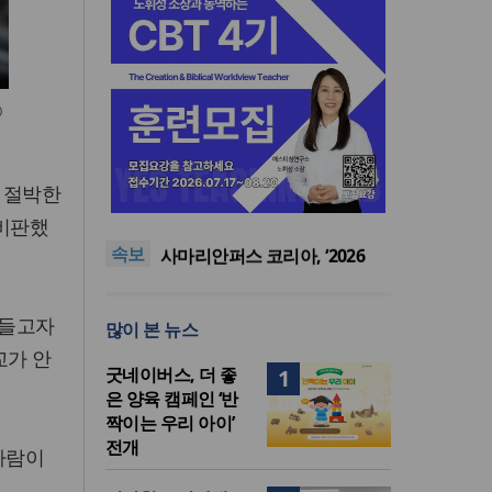
0
[최원호 목사의 영혼의 양식 60]
더 절박한
여호와의 영광이 충만하더라
“미래 선교, 분쟁·빈곤 지역 출
 비판했
신이 주도”
인도 마하라슈트라주 개종 금
속보
지법 시행… 기독교계 강력 반
사마리안퍼스 코리아, ‘2026
발
OCC선물상자’ 사역 개시
[최원호 목사의 영혼의 양식 63]
말씀은 같은데 왜 열매는 다를
[최원호 목사의 영혼의 양식 60]
만들고자
많이 본 뉴스
까?
여호와의 영광이 충만하더라
“미래 선교, 분쟁·빈곤 지역 출
교가 안
신이 주도”
굿네이버스, 더 좋
1
은 양육 캠페인 ‘반
짝이는 우리 아이’
전개
사람이