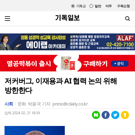
기독교
일반
미주
구독신청
저커버그, 이재용과 AI 협력 논의 위해
방한한다
사회
문화
박용국 기자
press@cdaily.co.kr
입력 2024. 02. 21 18:39