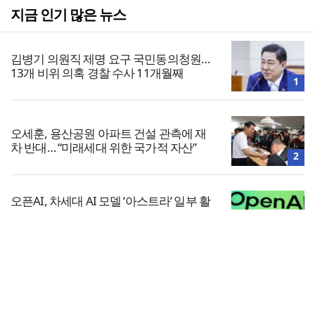
지금 인기 많은 뉴스
김병기 의원직 제명 요구 국민동의청원…
13개 비위 의혹 경찰 수사 11개월째
1
오세훈, 용산공원 아파트 건설 관측에 재
차 반대… “미래세대 위한 국가적 자산”
2
오픈AI, 차세대 AI 모델 ‘아스트라’ 일부 활
동 중단… “중대한 사이버 공격 역량 배제
못해”
3
전체보기
2026년 상반기 탈북민 입국 63명… 전년
동기 대비 34.4% 감소
교회일반
4