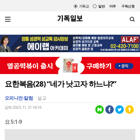
기독교
일반
미주
구독신청
요한복음(28) “네가 낫고자 하느냐?”
오피니언·칼럼
설교
입력 2023. 11. 21 14:16
요 5:1-9