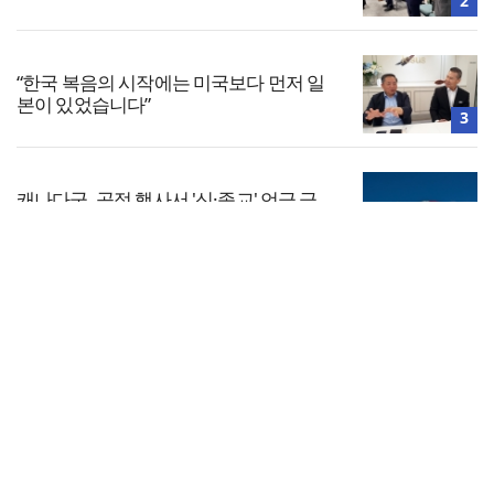
2
“한국 복음의 시작에는 미국보다 먼저 일
본이 있었습니다”
3
캐나다군, 공적 행사서 '신·종교' 언급 금
지… 교계 거센 반발
4
전체보기
“기도로 시작한 스틸 美 대사, 한미동맹의
가교 되어주길”
교회일반
5
교회
교회언론
회사소개
개인정보처리방침
PC버전
COPYRIGHT © 기독일보 ALL RIGHT RESERVED
인터뷰