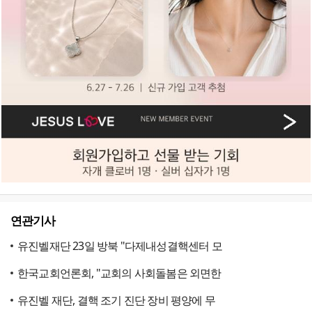
연관기사
유진벨재단 23일 방북 "다제내성결핵센터 모
한국교회언론회, "교회의 사회돌봄은 외면한
유진벨 재단, 결핵 조기 진단 장비 평양에 무