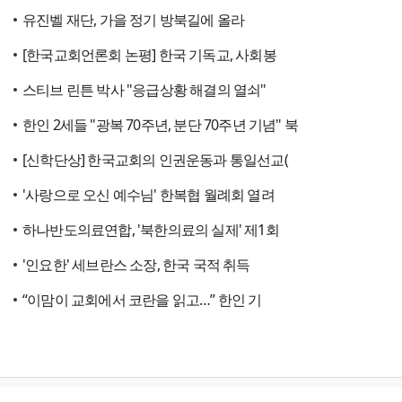
유진벨 재단, 가을 정기 방북길에 올라
[한국교회언론회 논평] 한국 기독교, 사회봉
스티브 린튼 박사 "응급상황 해결의 열쇠"
한인 2세들 "광복 70주년, 분단 70주년 기념" 북
[신학단상] 한국교회의 인권운동과 통일선교(
'사랑으로 오신 예수님' 한복협 월례회 열려
하나반도의료연합, '북한의료의 실제' 제1회
'인요한' 세브란스 소장, 한국 국적 취득
“이맘이 교회에서 코란을 읽고…” 한인 기