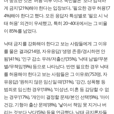
더 중요한 것은 '허용 여부'이다. 국민들은 '보다 엄격하
게 금지'(21%)해야 한다는 입장보다, '필요한 경우 허용'(7
4%)해야 한다고 했다. 모든 응답자 특성별로 '필요 시 낙
태 허용' 의견이 우세했고, 특히 20~40대에서는 그 비율
이 85%를 넘었다.
낙태 금지를 강화해야 한다고 보는 사람들에게 그 이유
를 물은 결과(214명, 자유응답) '생명 존중/경시하면 안
됨'(41%), '인구 감소 우려/저출산'(35%), '낙태 남발/무분
별/무책임'(9%) 등으로 나타났다. 반면 필요한 경우 낙태
를 허용해야 한다고 보는 사람들은 그 이유로(753명, 자
유응답) '원하지 않은 임신일 때'(31%), '강간, 성폭행 등
범죄로 임신한 경우'(18%), '미성년, 미혼 등 감당할 수 없
는 경우'(17%), '개인이 결정할 문제/본인 선택'(9%), '아이
건강, 기형아 출산 문제'(8%), '낳아서 책임 못 지거나 버
리는 것보다 낫다'(5%) 등을 언급했다. 낙태 금지론자들