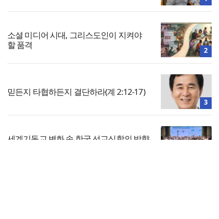
소셜 미디어 시대, 그리스도인이 지켜야
할 품격
2
믿든지 타협하든지 결단하라(계 2:12-17)
3
세계기독교 변화 속 한국 선교신학의 방향
은?
4
전체보기
한동대 RISE사업단, 포항 죽도시장 담은
로컬 매거진 ‘포항집’ 발간
교회일반
5