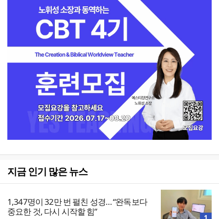
지금 인기 많은 뉴스
1,347명이 32만 번 펼친 성경… “완독보다
중요한 것, 다시 시작할 힘”
1