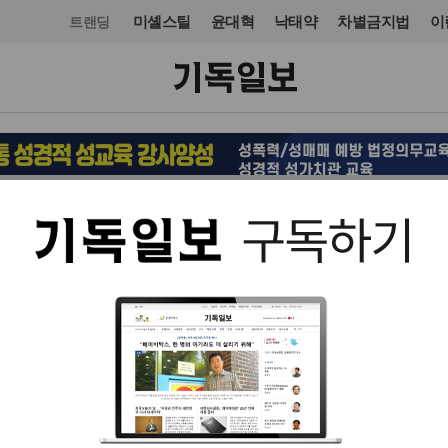
미셸스틸
윤대혁
낙태약
차별금지법
이
트랜딩
문화
도서
입력 2025. 08. 11 13:50