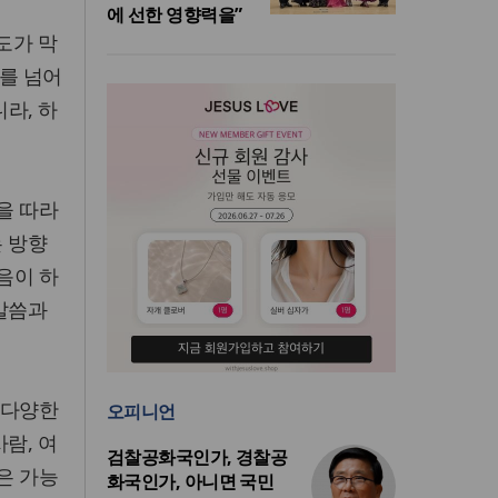
에 선한 영향력을”
도가 막
조를 넘어
라, 하
을 따라
는 방향
음이 하
 말씀과
 다양한
오피니언
람, 여
검찰공화국인가, 경찰공
은 가능
화국인가, 아니면 국민