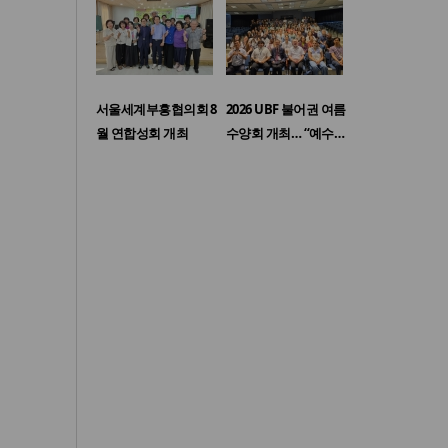
서울세계부흥협의회 8
2026 UBF 불어권 여름
월 연합성회 개최
수양회 개최… “예수…