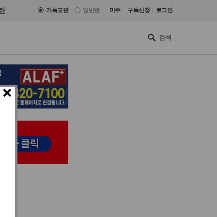
|
란
기독교판
일반판
미주
구독신청
로그인
×