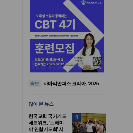
[최원호 목사의 영혼의 양식 60]
여호와의 영광이 충만하더라
“미래 선교, 분쟁·빈곤 지역 출
신이 주도”
인도 마하라슈트라주 개종 금
속보
지법 시행… 기독교계 강력 반
사마리안퍼스 코리아, ‘2026
발
OCC선물상자’ 사역 개시
[최원호 목사의 영혼의 양식 63]
말씀은 같은데 왜 열매는 다를
[최원호 목사의 영혼의 양식 60]
많이 본 뉴스
까?
여호와의 영광이 충만하더라
“미래 선교, 분쟁·빈곤 지역 출
신이 주도”
한국교회 국가기도
1
네트워크, ‘느헤미
야 연합기도회’ 시