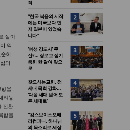
작
“한국 복음의 시작
2
에는 미국보다 먼
저 일본이 있었습
니다”
로 살아
 이 익
‘여성 강도사’ 무
3
단순히
산?… 장로교 정기
총회 한 달여 앞으
 삶의
로
찾으시는교회, 전
4
세대 목회 강화…
고향을
‘다음 세대 넘어 모
 내려놓
든 세대로’
을 전환
거룩함을
“킹스보이스오페
5
라컴퍼니, 하나님
의 목소리로 세상