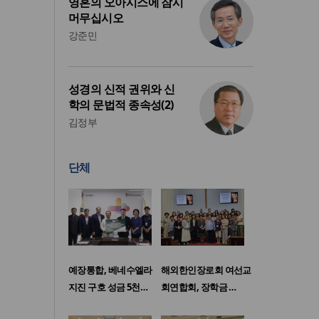
영혼의 오아시스에 잠시
머무십시오
강준민
성경의 신적 권위와 신
학의 문법적 종속성(2)
김정부
단체
예장통합, 베네수엘라
해외한인장로회 여선교
지진 구호 성금 5천…
회연합회, 장학금 …