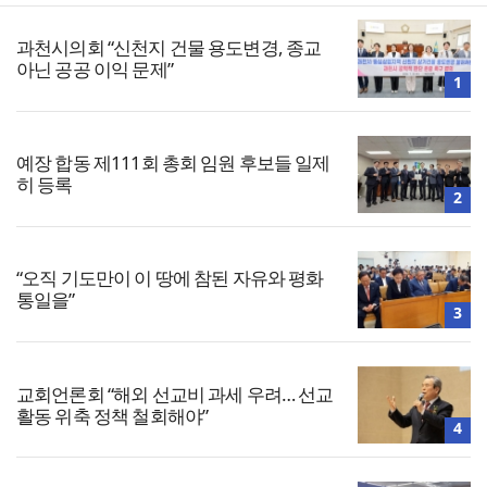
과천시의회 “신천지 건물 용도변경, 종교
아닌 공공 이익 문제”
1
예장 합동 제111회 총회 임원 후보들 일제
히 등록
2
“오직 기도만이 이 땅에 참된 자유와 평화
통일을”
3
교회언론회 “해외 선교비 과세 우려… 선교
활동 위축 정책 철회해야”
4