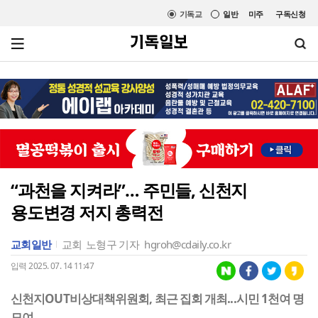
기독교
일반
미주
구독신청
“과천을 지켜라”… 주민들, 신천지
용도변경 저지 총력전
교회일반
교회
노형구 기자
hgroh@cdaily.co.kr
입력 2025. 07. 14 11:47
신천지OUT비상대책위원회, 최근 집회 개최...시민 1천여 명
모여