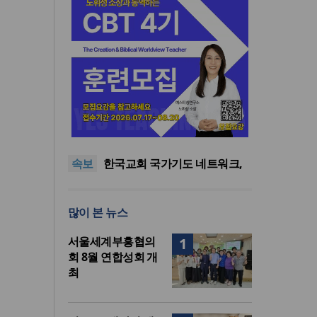
한기연 “전쟁을 부르는 정책을
중단하라”
정신건강 치료 인프라 부족…
정신질환 평생유병률 27.8%,
대한민국 경찰을 품는 기도와
중증 입원·재활 확충 과제
선교의 현장
한국교회 국가기도 네트워크,
속보
‘느헤미야 연합기도회’ 시작
“기도로 시작한 스틸 美 대사,
한미동맹의 가교 되어주길”
한기연 “전쟁을 부르는 정책을
중단하라”
정신건강 치료 인프라 부족…
많이 본 뉴스
정신질환 평생유병률 27.8%,
중증 입원·재활 확충 과제
서울세계부흥협의
1
회 8월 연합성회 개
최