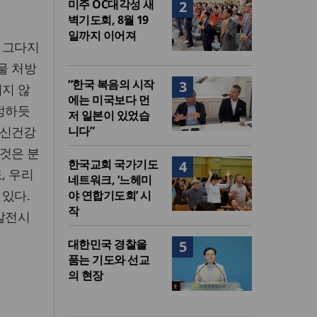
미주 OC대각성 새
2
벽기도회, 8월 19
일까지 이어져
 그다지
물 처방
“한국 복음의 시작
3
이지 않
에는 미국보다 먼
인정하듯
저 일본이 있었습
정신건강
니다”
 것은 분
한국교회 국가기도
4
, 우리
네트워크, ‘느헤미
 있다.
야 연합기도회’ 시
작
 발전시
대한민국 경찰을
5
품는 기도와 선교
의 현장