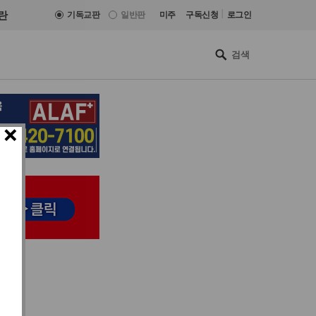
|
란
기독교판
일반판
미주
구독신청
로그인
×