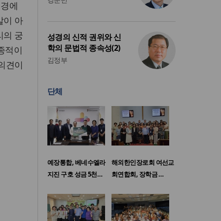
성경에
말이 아
리의 궁
성경의 신적 권위와 신
학의 문법적 종속성(2)
최종적이
김정부
 의견이
단체
예장통합, 베네수엘라
해외한인장로회 여선교
지진 구호 성금 5천…
회연합회, 장학금 …