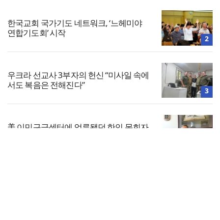
한국교회 국가기도 네트워크, ‘느헤미야
연합기도회’ 시작
2
우크라 선교사 3부자의 헌신 “미사일 속에
서도 복음은 전해진다”
3
美 이민구금센터에 억류됐던 한인 목회자
석방돼
4
전체보기
찾으시는교회, 전 세대 목회 강화… ‘다음
세대 넘어 모든 세대로’
교회일반
5
교회