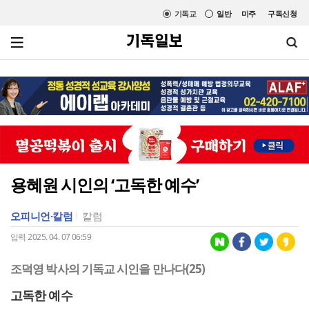
기독교
일반
미주
구독신청
용혜원 시인의 ‘고독한 예수’
오피니언·칼럼
칼럼
입력 2025. 04. 07 06:59
조덕영 박사의 기독교 시인을 만나다(25)
고독한 예수