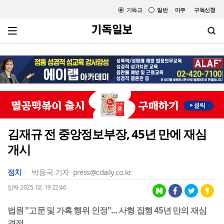
기독교
일반
미주
구독신청
김재규 전 중앙정보부장, 45년 만에 재심
개시
정치
박용국 기자
press@cdaily.co.kr
입력 2025. 02. 19 22:46
법원 "고문 및 가혹 행위 인정"... 사형 집행 45년 만의 재심
결정