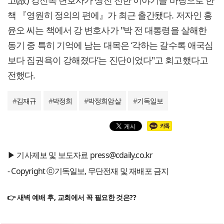
책 『영원히 정의의 편에』가 최근 출간됐다. 저자인 홍
윤오 씨는 책에서 강 변호사가 "박 전 대통령을 살해한
동기 중 특히 기억에 남는 대목은 ‘각하는 갈수록 애국심
보다 집권욕이 강해졌다’는 진단이었다"고 회고했다고
전했다.
#
김재규
#
박정희
#
박정희암살
#
기독일보
▶ 기사제보 및 보도자료 press@cdaily.co.kr
- Copyright ⓒ기독일보, 무단전재 및 재배포 금지
👉 새벽 예배 후, 교회에서 꼭 필요한 것은??