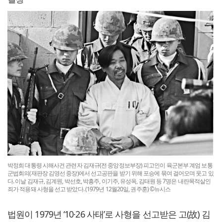
박정희 대통령 시해사건 관련자 김재규(전 중앙정보부장) 피고인이 육군본부 계엄 보통
군법회의(재판장 김영선 중장)에서 선고공판을 받기 위해 포승에 묶여 걸어오며 웃고 있
다. 이날 김재규, 김계원, 박선호, 박흥주, 이기주, 유성옥, 김태원 등 7명은 내란목적살인
죄가 적용돼 사형을 선고 받았다. (1979년 12월20일, 권주훈) ©뉴시스
법원이 1979년 ‘10·26 사태’로 사형을 선고받은 고(故) 김