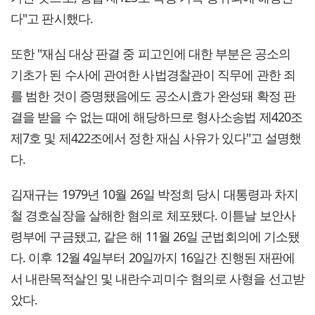
다"고 판시했다.
또한 "재심 대상 판결 중 피고인에 대한 부분은 공소의
기초가 된 수사에 관여한 사법경찰관이 직무에 관한 죄
를 범한 것이 증명됐음에도 공소시효가 완성돼 확정 판
결을 받을 수 없는 때에 해당하므로 형사소송법 제420조
제7호 및 제422조에서 정한 재심 사유가 있다"고 설명했
다.
김재규는 1979년 10월 26일 박정희 당시 대통령과 차지
철 경호실장을 살해한 혐의로 체포됐다. 이튿날 보안사
령부에 구금됐고, 같은 해 11월 26일 군법회의에 기소됐
다. 이후 12월 4일부터 20일까지 16일간 진행된 재판에
서 내란목적살인 및 내란수괴미수 혐의로 사형을 선고받
았다.