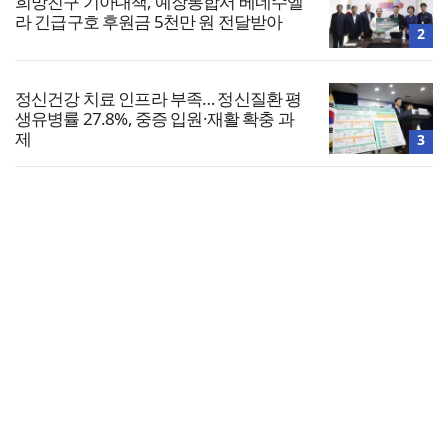
희망친구 기아대책, 예장통합서 베네수엘
라 긴급구호 후원금 5천만 원 전달받아
2
정신건강 치료 인프라 부족… 정신질환 평
생유병률 27.8%, 중증 입원·재활 확충 과
제
3
4
[사설] 군의 심각한 기강해이, 누구 때문인
가
전체보기
미 국무부, 김동식 목사 납치·사망 배상 판
결문 북한대표부에 전달
교회일반
5
교회
교회언론
회사소개
개인정보처리방침
PC버전
COPYRIGHT © 기독일보 ALL RIGHT RESERVED
인터뷰