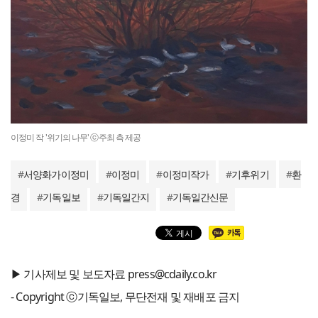
이정미 작 '위기의 나무' ⓒ주최 측 제공
#
서양화가이정미
#
이정미
#
이정미작가
#
기후위기
#
환
경
#
기독일보
#
기독일간지
#
기독일간신문
▶ 기사제보 및 보도자료 press@cdaily.co.kr
- Copyright ⓒ기독일보, 무단전재 및 재배포 금지