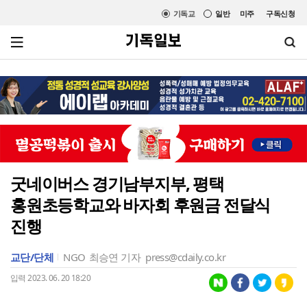
기독교
일반
미주
구독신청
굿네이버스 경기남부지부, 평택
홍원초등학교와 바자회 후원금 전달식
진행
교단/단체
NGO
최승연 기자
press@cdaily.co.kr
입력 2023. 06. 20 18:20