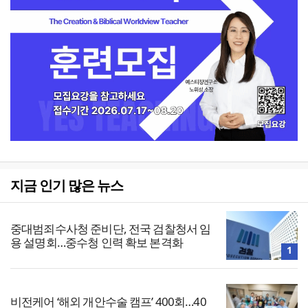
지금 인기 많은 뉴스
중대범죄수사청 준비단, 전국 검찰청서 임
용 설명회…중수청 인력 확보 본격화
1
비전케어 ‘해외 개안수술 캠프’ 400회…40