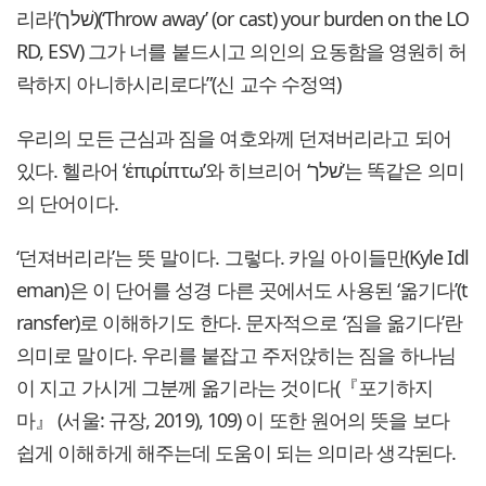
리라’(שׁלך)(‘Throw away’ (or cast) your burden on the LO
RD, ESV) 그가 너를 붙드시고 의인의 요동함을 영원히 허
락하지 아니하시리로다”(신 교수 수정역)
우리의 모든 근심과 짐을 여호와께 던져버리라고 되어
있다. 헬라어 ‘ἐπιρίπτω’와 히브리어 ‘שׁלך’는 똑같은 의미
의 단어이다.
‘던져버리라’는 뜻 말이다. 그렇다. 카일 아이들만(Kyle Idl
eman)은 이 단어를 성경 다른 곳에서도 사용된 ‘옮기다’(t
ransfer)로 이해하기도 한다. 문자적으로 ‘짐을 옮기다’란
의미로 말이다. 우리를 붙잡고 주저앉히는 짐을 하나님
이 지고 가시게 그분께 옮기라는 것이다(『포기하지
마』 (서울: 규장, 2019), 109) 이 또한 원어의 뜻을 보다
쉽게 이해하게 해주는데 도움이 되는 의미라 생각된다.