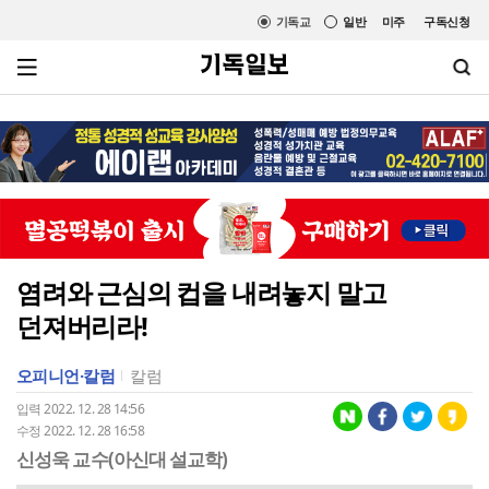
기독교
일반
미주
구독신청
염려와 근심의 컵을 내려놓지 말고
던져버리라!
오피니언·칼럼
칼럼
입력 2022. 12. 28 14:56
수정 2022. 12. 28 16:58
신성욱 교수(아신대 설교학)