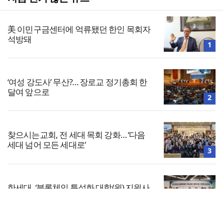
美 이민구금센터에 억류됐던 한인 목회자
석방돼
1
‘여성 강도사’ 무산?… 장로교 정기총회 한
달여 앞으로
2
찾으시는교회, 전 세대 목회 강화… ‘다음
세대 넘어 모든 세대로’
3
한세대, ‘블록체인 특성화 대학(원) 지원사
업’ 선정
4