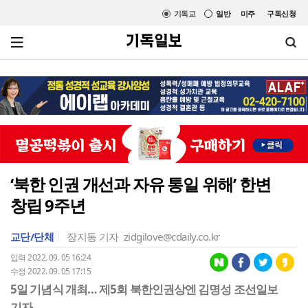
기독교
일반
미주
구독신청
‘북한 인권 개선과 자유 통일 위해’ 한변
창립 9주년
교단/단체
장지동 기자
zidgilove@cdaily.co.kr
입력 2022. 09. 05 16:24
수정 2022. 09. 05 17:15
5일 기념식 개최… 제5회 북한인권상엔 김명성 조선일보
기자