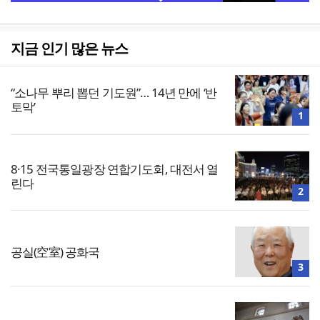
지금 인기 많은 뉴스
“소나무 뿌리 뽑던 기도원”… 14년 만에 ‘반
토막’
1
8·15 전국통일광장 연합기도회, 대전서 열
린다
2
공실(空室) 공화국
3